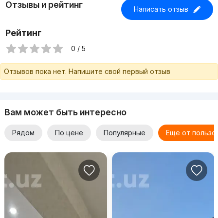
Отзывы и рейтинг
комнат: 10 (2 этажа) - Санузлы: 3 - Ванные комнаты: 2 - Тип
Написать отзыв
дома: кирпичный, 2 этажа - Отопление: центральное,
тёплый пол по всему дому - Коммуникации: все
Рейтинг
подключены - Документы: готовы к продаже - Расстояние
до метро: 5 мин пешком
0 / 5
Отзывов пока нет. Напишите свой первый отзыв
Вам может быть интересно
Рядом
По цене
Популярные
Еще от пользо