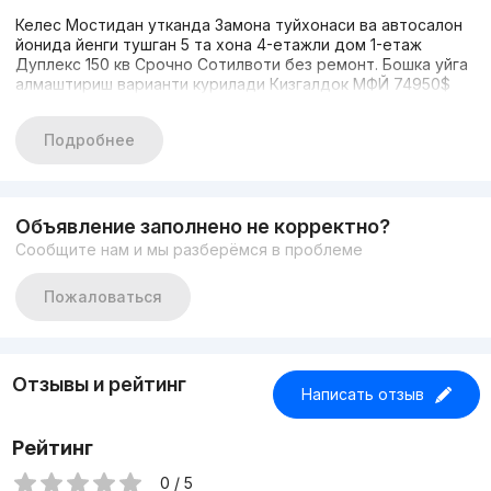
Келес Мостидан утканда Замона туйхонаси ва автосалон
йонида йенги тушган 5 та хона 4-етажли дом 1-етаж
Дуплекс 150 кв Срочно Сотилвоти без ремонт. Бошка уйга
алмаштириш варианти курилади Кизгалдок МФЙ 74950$
Подробнее
Объявление заполнено не корректно?
Сообщите нам и мы разберёмся в проблеме
Пожаловаться
Отзывы и рейтинг
Написать отзыв
Рейтинг
0 / 5