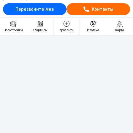
RU
UZ
Перезвоните мне
Контакты
Контакты
Новостройки
Квартиры
Добавить
Ипотека
Карта
О проекте
Проект компании Webnow ©
Условия использования
Политика конфиденциальности
Публичная оферта
Учредитель:
"WEBNOW" MChJ
Адрес:
Toshkent shahri, A.Qahhor ko'chasi, 47-uy
Регистрация электронного СМИ:
1649
Квартиры в новостройках Ташкента пользуются большим спросом,