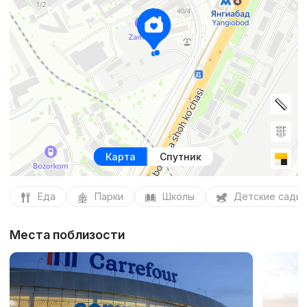
Карта
Спутник
Еда
Парки
Школы
Детские сады
Места поблизости