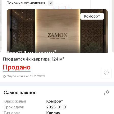
Похожие объявления
×
Комфорт
1/16
от
11.4 млн
сум
/м²
Продается 4к квартира, 124 м²
Продано
Сдан 2025
,
Realtor
4к квартира, 123 м²
Опубликовано 13.11.2023
+998 (99) 060...
Самое важное
Класс жилья
Комфорт
Срок сдачи
2025-01-01
Тип дома
Кирпич