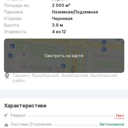
Площадь жк
2 000 м²
Парковка
Наземная/Подземная
Отделка
Черновая
от
13.1 млн
сум
/м²
Высота
3.9 м
Этажность
4 из 12
Сдан
,
Егор
4к квартира, 69 м²
Смотреть на карте
10740...
Ташкент, Яшнабадский, Яшнабадский, Яшнабадский
район
Реклама
Характеристики
Ремонт
Нет
Система Отопления
Автономное