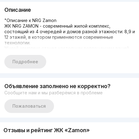
Описание
"Описание к NRG Zamon
ЖК NRG ZAMON - современный жилой комплекс,
состоящий из 4 очередей и домов разной этажности: 8,9 и
12 этажей, в котором применяются современные
технологии.
Жилой комплекс станет настоящим воплощением вашей
мечты о собственном уютном жилье!
ЖК NRG ZAMON расположен в спокойном, но при этом
Подробнее
быстро развивающемся районе города, где планируется
реализация проекта “Дарё бўйи Бизнес сити” с созданием
объектов производства, торговли и услуг.
Также в этом районе уже имеется удобная дорожная
Объявление заполнено не корректно?
развязка как для собственников личного авто так и для
Сообщите нам и мы разберёмся в проблеме
общественного транспорта."
Цены ниже чем у Застройщика!!!
Пожаловаться
Отзывы и рейтинг ЖК «Zamon»