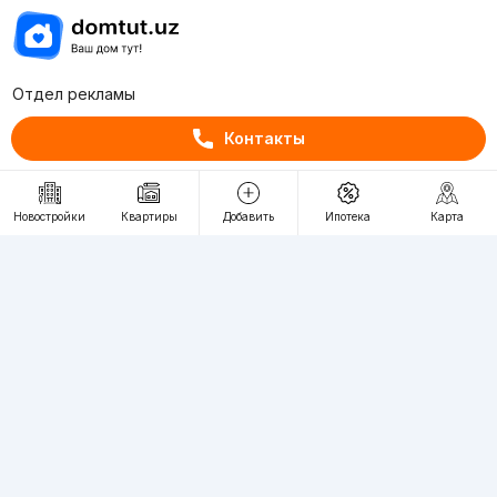
Отдел рекламы
+998 (78) 113-20-86
Контакты
+998 (93) 390-30-10
Пн-Пт. С 9:30 до 18:00
Новостройки
Квартиры
Добавить
Ипотека
Карта
RU
UZ
Контакты
О проекте
Проект компании Webnow ©
Условия использования
Политика конфиденциальности