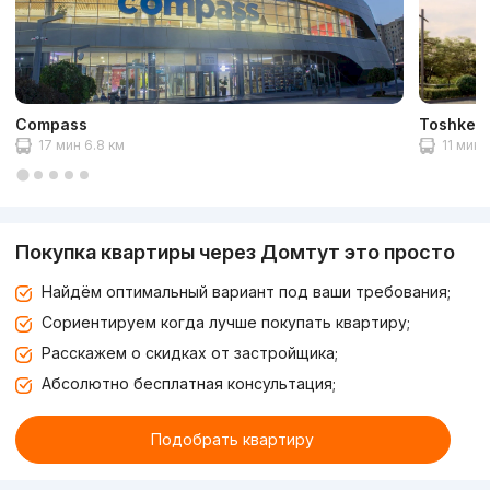
Compass
Toshkent 
17 мин 6.8 км
11 мин 
Покупка квартиры через Домтут это просто
Найдём оптимальный вариант под ваши требования;
Сориентируем когда лучше покупать квартиру;
Расскажем о скидках от застройщика;
Абсолютно бесплатная консультация;
Подобрать квартиру