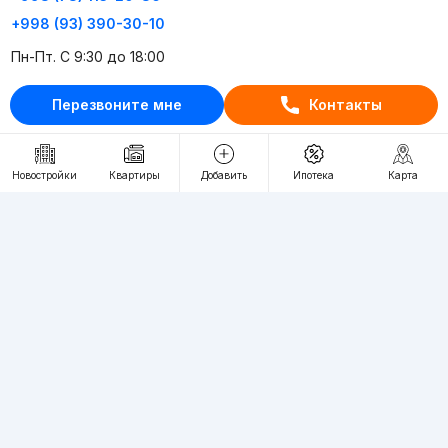
+998 (93) 390-30-10
Пн-Пт. С 9:30 до 18:00
Перезвоните мне
Контакты
RU
UZ
Контакты
Новостройки
Квартиры
Добавить
Ипотека
Карта
О проекте
Проект компании Webnow ©
Условия использования
Политика конфиденциальности
Публичная оферта
Учредитель:
"WEBNOW" MChJ
Адрес:
Toshkent shahri, A.Qahhor ko'chasi, 47-uy