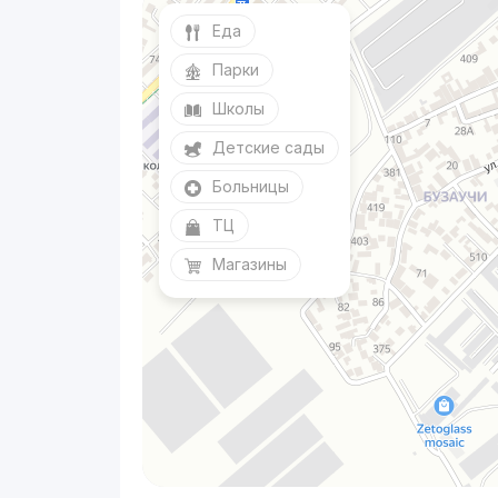
Еда
Парки
Школы
Детские сады
Больницы
ТЦ
Магазины