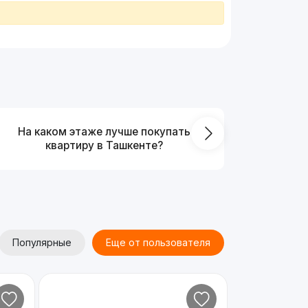
На каком этаже лучше покупать
Что выг
квартиру в Ташкенте?
от
Популярные
Еще от пользователя