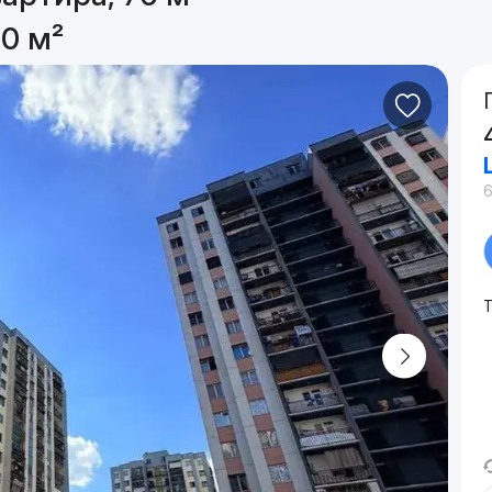
0 м²
6