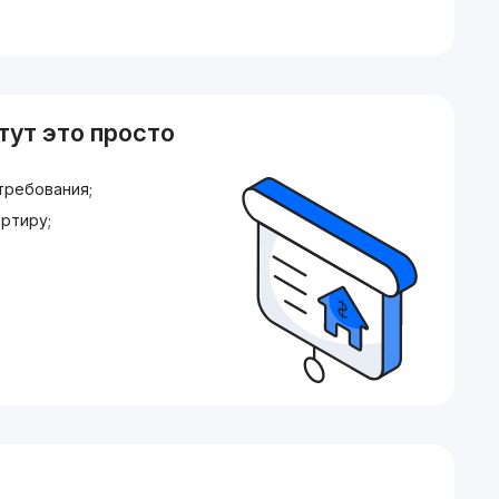
тут это просто
требования;
ртиру;