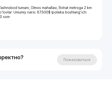
: Yashnobod tumani, Olmos mahallasi, Rohat metroga 2 km
o'lovlar: Umumiy narxi: 67.500$ Ipoteka boshlang'ich:
00 som
рректно?
Пожаловаться