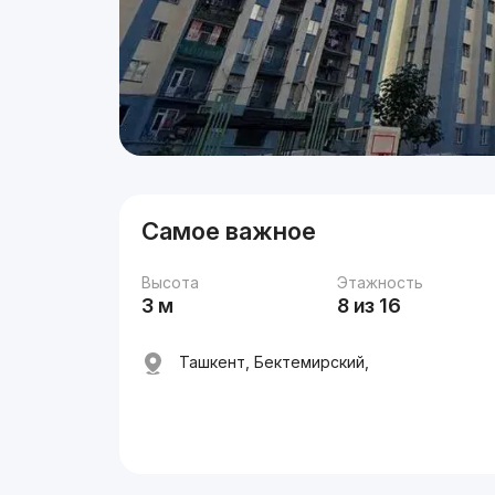
Самое важное
Высота
Этажность
3 м
8 из 16
Ташкент, Бектемирский,