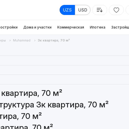
UZS
USD
остройки
Дома и участки
Коммерческая
Ипотека
Застройщ
иры
Muhammad
3к квартира, 70 м²
квартира, 70 м²
руктура 3к квартира, 70 м²
ира, 70 м²
артира, 70 м²