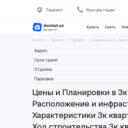
Ташкент
Консультация
Купить
Снять
Нов
Domtut
Ташкент
Продать
Недвижимость, Кварт
Адрес:
Срок сдачи:
Отделка:
Парковка:
Цены и Планировки в 3к 
Расположение и инфраст
Характеристики 3к кварт
Ход строительства 3к кв