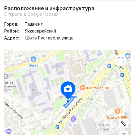
Сдан 2025
,
Imarat Estate
Расположение и инфраструктура
ЖК «Sohil Boyi»
Открыть в Google Картах
+998 (99) 925...
Город:
Ташкент
Район:
Яккасарайский
Адрес:
Шота Руставели улица