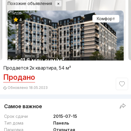
Похожие объявления
×
Комфорт
4
1/10
от
11.6 млн
сум
/м²
Продается 2к квартира, 54 м²
Продано
Сдача 3кв 2026
,
Inside
ЖК «Binkat»
Обновлено 18.05.2023
+998 (93) 578...
Самое важное
Премиум
Срок сдачи
2015-07-15
Тип дома
Панель
Парковка
Открытая