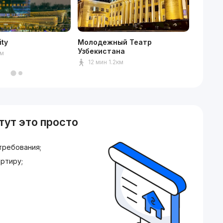
ity
Молодежный Театр
Mediap
Узбекистана
км
15мин
12 мин 1.2км
тут это просто
требования;
ртиру;