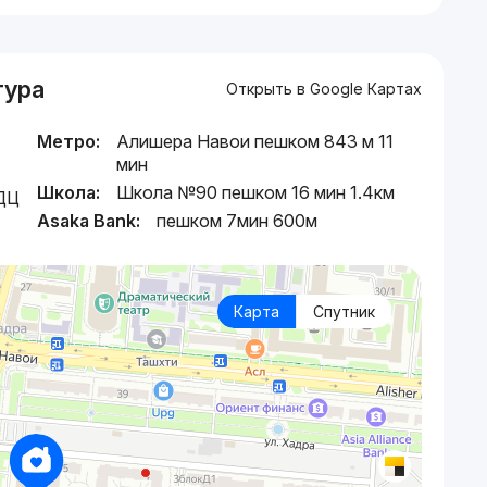
тура
Открыть в Google Картах
Метро:
Алишера Навои пешком 843 м 11
мин
Школа:
Школа №90 пешком 16 мин 1.4км
МДЦ
Asaka Bank:
пешком 7мин 600м
Карта
Спутник