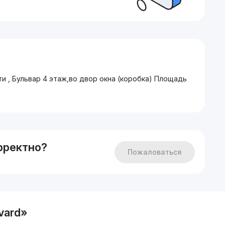
 , Бульвар 4 этаж,во двор окна (коробка) Площадь
рректно?
Пожаловаться
vard»