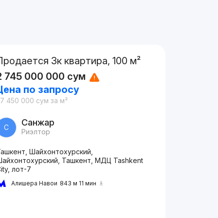
Продается 3к квартира, 100 м²
2 745 000 000
сум
Цена по запросу
27 450 000
сум
за м²
Санжар
С
Риэлтор
Ташкент, Шайхонтохурский,
Шайхонтохурский, Ташкент, МДЦ Tashkent
ity, лот-7
Алишера Навои
843 м 11 мин