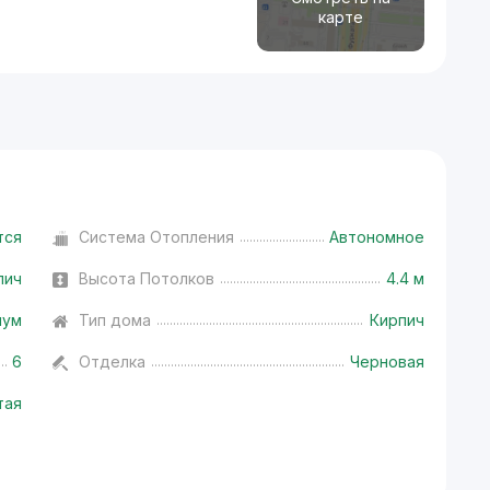
карте
тся
Система Отопления
Автономное
пич
Высота Потолков
4.4 м
иум
Тип дома
Кирпич
6
Отделка
Черновая
тая