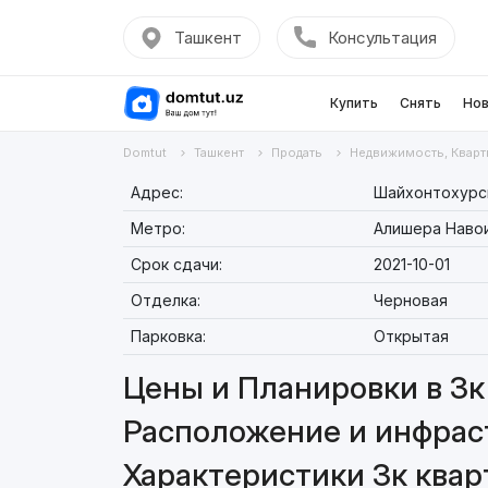
Ташкент
Консультация
Купить
Снять
Нов
Domtut
Ташкент
Продать
Недвижимость, Кварт
Адрес:
Шайхонтохурск
Метро:
Алишера Наво
Срок сдачи:
2021-10-01
Отделка:
Черновая
Парковка:
Открытая
Цены и Планировки в 3к 
Расположение и инфраст
Характеристики 3к кварт