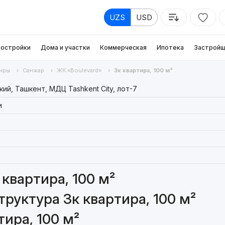
UZS
USD
остройки
Дома и участки
Коммерческая
Ипотека
Застройщ
иры
Санжар
ЖК «Boulevard»
3к квартира, 100 м²
ий, Ташкент, МДЦ Tashkent City, лот-7
и
квартира, 100 м²
руктура 3к квартира, 100 м²
ира, 100 м²