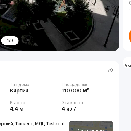
1/9
Рек
Тип дома
Площадь жк
Кирпич
110 000 м²
Высота
Этажность
4.4 м
4 из 7
рский, Ташкент, МДЦ Tashkent
Смотреть на