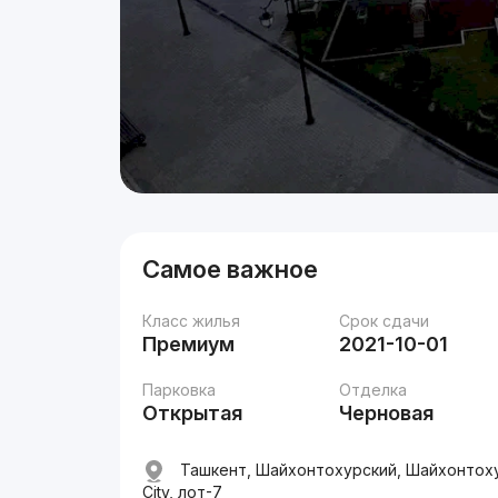
Самое важное
Класс жилья
Срок сдачи
Премиум
2021-10-01
Парковка
Отделка
Открытая
Черновая
Ташкент, Шайхонтохурский, Шайхонтоху
City, лот-7