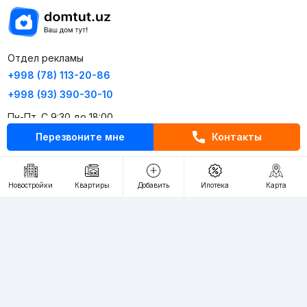
Отдел рекламы
+998 (78) 113-20-86
+998 (93) 390-30-10
Пн-Пт. С 9:30 до 18:00
Перезвоните мне
Контакты
RU
UZ
Новостройки
Квартиры
Добавить
Ипотека
Карта
Контакты
О проекте
Проект компании Webnow ©
Условия использования
Политика конфиденциальности