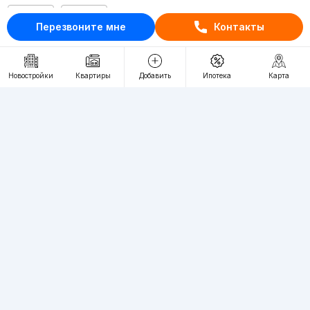
RU
UZ
Перезвоните мне
Контакты
Контакты
Новостройки
Квартиры
Добавить
Ипотека
Карта
О проекте
Проект компании Webnow ©
Условия использования
Политика конфиденциальности
Публичная оферта
Учредитель:
"WEBNOW" MChJ
Адрес:
Toshkent shahri, A.Qahhor ko'chasi, 47-uy
Регистрация электронного СМИ:
1649
Квартиры в новостройках Ташкента пользуются большим спросом,