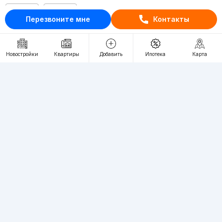
RU
UZ
Перезвоните мне
Контакты
Контакты
Новостройки
Квартиры
Добавить
Ипотека
Карта
О проекте
Проект компании Webnow ©
Условия использования
Политика конфиденциальности
Публичная оферта
Учредитель:
"WEBNOW" MChJ
Адрес:
Toshkent shahri, A.Qahhor ko'chasi, 47-uy
Регистрация электронного СМИ:
1649
Квартиры в новостройках Ташкента пользуются большим спросом,