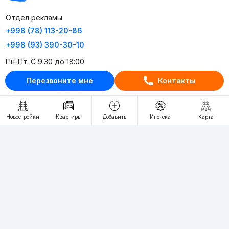
Отдел рекламы
+998 (78) 113-20-86
+998 (93) 390-30-10
Пн-Пт. С 9:30 до 18:00
Перезвоните мне
Контакты
RU
UZ
Контакты
Новостройки
Квартиры
Добавить
Ипотека
Карта
О проекте
Проект компании Webnow ©
Условия использования
Политика конфиденциальности
Публичная оферта