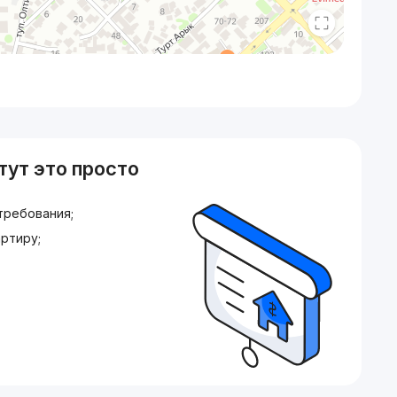
тут это просто
требования;
ртиру;