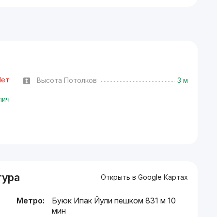
Нет
Высота Потолков
3 м
пич
тура
Открыть в Google Картах
Метро:
Буюк Ипак Йули пешком 831 м 10
мин