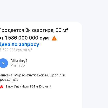
Продается 3к квартира, 90 м²
от
1 586 000 000
сум
Цена по запросу
7 622 222
сум
за м²
Nikolay1
N
Риэлтор
Ташкент, Мирзо-Улугбекский, Орол 4-й
роезд, д.12
Буюк Ипак Йули
831 м 10 мин