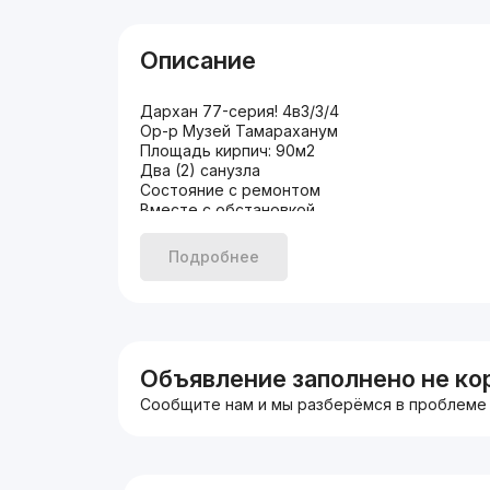
Описание
Дархан 77-серия! 4в3/3/4
Ор-р Музей Тамараханум
Площадь кирпич: 90м2
Два (2) санузла
Состояние с ремонтом
Вместе с обстановкой
ЦЕНА: 130.000у.е
+998909859959 Николай
Подробнее
Объявление заполнено не ко
Сообщите нам и мы разберёмся в проблеме