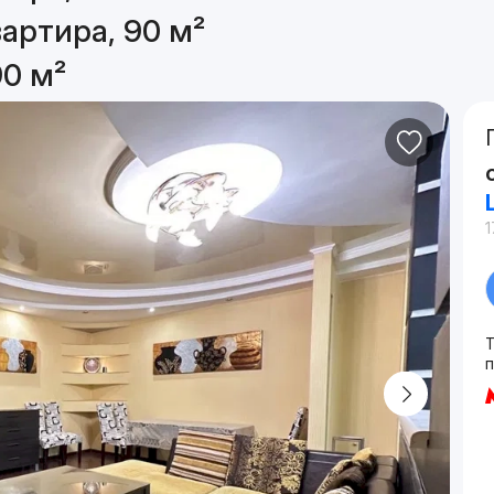
артира, 90 м²
90 м²
1
п