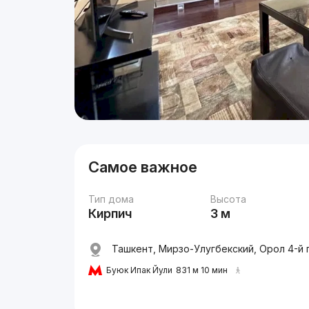
Самое важное
Тип дома
Высота
Кирпич
3 м
Ташкент, Мирзо-Улугбекский, Орол 4-й п
Буюк Ипак Йули
831 м 10 мин