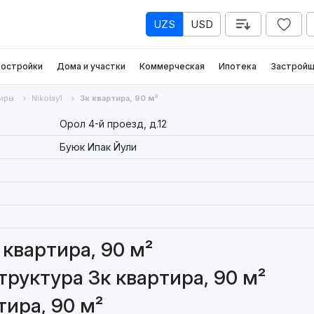
UZS
USD
остройки
Дома и участки
Коммерческая
Ипотека
Застройщ
иры
Nikolay1
3к квартира, 90 м²
Орол 4-й проезд, д.12
Буюк Ипак Йули
квартира, 90 м²
руктура 3к квартира, 90 м²
тира, 90 м²