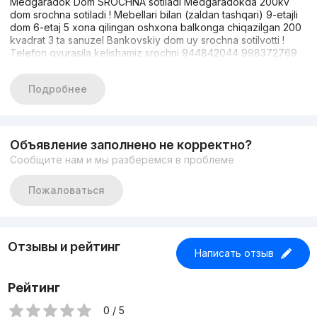
Medgaradok Dom SROCHNA sotiladi Medgaradokda 200kv
dom srochna sotiladi ! Mebellari bilan (zaldan tashqari) 9-etajli
dom 6-etaj 5 xona qilingan oshxona balkonga chiqazilgan 200
kvadrat 3 ta sanuzel Bankovskiy dom uy srochna sotilvotti !
Telefon qvurasila kelishamiz srochni 944842044 998372769
Подробнее
Объявление заполнено не корректно?
Сообщите нам и мы разберёмся в проблеме
Пожаловаться
Отзывы и рейтинг
Написать отзыв
Рейтинг
0 / 5