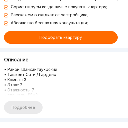
Сориентируем когда лучше покупать квартиру;
Расскажем о скидках от застройщика;
Абсолютно бесплатная консультация;
Подобрать квартиру
Описание
• Район: Шайхантаухрский
• Ташкент Сити / Гарденс
• Комнат: 3
• Этаж: 2
• Этажность: 7
• площадь: 115м2
• Цена: 1500 у.е.
- Мы собрали для Вас самые привлекательные варианты ,
Подробнее
чтобы Вы смогли найти идеальное жильé по центральной
локации.
- При работе , каждый Наш сотрудник учитывает все
необходимые нюансы и предпочтения , итог чего -