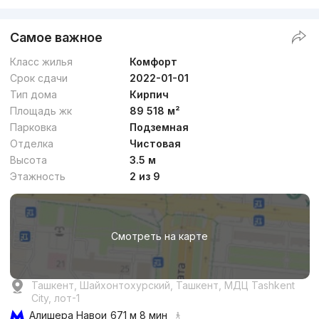
Самое важное
Класс жилья
Комфорт
Срок сдачи
2022-01-01
Тип дома
Кирпич
Площадь жк
89 518 м²
Парковка
Подземная
Отделка
Чистовая
Высота
3.5 м
Этажность
2 из 9
Смотреть на карте
Ташкент, Шайхонтохурский, Ташкент, МДЦ Tashkent
City, лот-1
Алишера Навои
671 м 8 мин