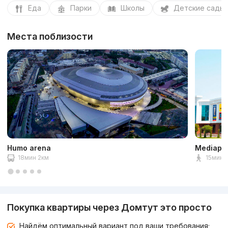
Еда
Парки
Школы
Детские сады
Места поблизости
Humo arena
Mediapa
18мин 2км
15мин 1
Покупка квартиры через Домтут это просто
Найдём оптимальный вариант под ваши требования;