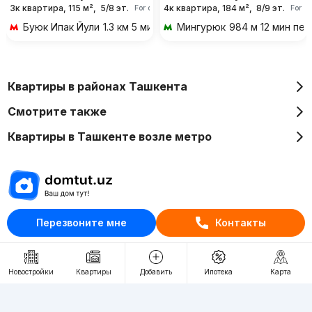
3к квартира, 115 м²,
5/8 эт.
4к квартира, 184 м²,
8/9 эт.
For days
For d
Буюк Ипак Йули
1.3 км 5 мин на транспорте
Мингурюк
984 м 12 мин пе
Квартиры в районах Ташкента
Смотрите также
Квартиры в Ташкенте возле метро
Отдел рекламы
Перезвоните мне
Контакты
+998 (78) 113-20-86
+998 (93) 390-30-10
Новостройки
Квартиры
Добавить
Ипотека
Карта
Пн-Пт. С 9:30 до 18:00