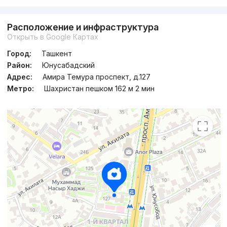
Сдан 2023
,
Sabina
Расположение и инфраструктура
4к квартира, 138 м²
Открыть в Google Картах
+998 (90) 999...
Город:
Ташкент
Район:
Юнусабадский
Адрес:
Амира Темура проспект, д.127
Метро:
Шахристан пешком 162 м 2 мин