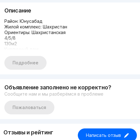
Описание
Район: Юнусабад
Жилой комплекс: Шахристан
Ориентиры: Шахристанская
4/5/8
130м2
Кирпичный дом
Кадастр есть
Коробка
Подробнее
Цена: 140.000$
Контакт: 900443413
Тг 24/7 онлайн
Объявление заполнено не корректно?
Сообщите нам и мы разберёмся в проблеме
Пожаловаться
Отзывы и рейтинг
Написать отзыв