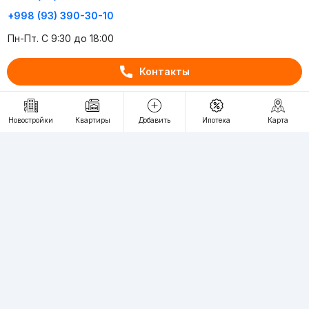
+998 (93) 390-30-10
Пн-Пт. С 9:30 до 18:00
Контакты
RU
UZ
Контакты
Новостройки
Квартиры
Добавить
Ипотека
Карта
О проекте
Проект компании Webnow ©
Условия использования
Политика конфиденциальности
Публичная оферта
Учредитель:
"WEBNOW" MChJ
Адрес:
Toshkent shahri, A.Qahhor ko'chasi, 47-uy