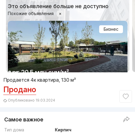
Это объявление больше не доступно
Похожие объявления
×
Бизнес
1/6
от
20.5 млн
сум
/м²
Продается 4к квартира, 130 м²
Продано
Сдан 2023
,
Григорий
4к квартира, 131 м²
Опубликовано 19.03.2024
+998 (91) 006...
Самое важное
Бизнес
Тип дома
Кирпич