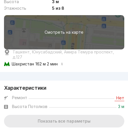
Высота
3 м
Этажность
5 из 8
от
15.8 млн
сум
/м²
Смотреть на карте
Сдан 2023
,
Левон
Ташкент, Юнусабадский, Амира Темура проспект,
4к квартира, 154 м²
д.127
Шахристан
162 м 2 мин
+998 (95) 888...
Реклама
Бизнес
Характеристики
Ремонт
Нет
Высота Потолков
3 м
Показать все параметры
от
30.1 млн
сум
/м²