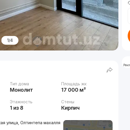
1/4
Рек
Тип дома
Площадь жк
Монолит
17 000 м²
Этажность
Стены
1 из 8
Кирпич
ая улица, Олтинтепа махалля