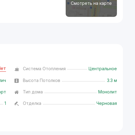
Смотреть на карте
Нет
Система Отопления
Центральное
пич
Высота Потолков
3.3 м
орт
Тип дома
Монолит
1
Отделка
Черновая