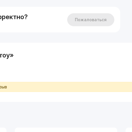
рректно?
Пожаловаться
roy»
тзыв