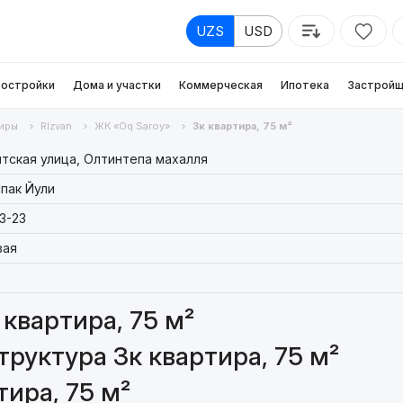
UZS
USD
остройки
Дома и участки
Коммерческая
Ипотека
Застройщ
иры
RIzvan
ЖК «Oq Saroy»
3к квартира, 75 м²
тская улица, Олтинтепа махалля
пак Йули
3-23
вая
квартира, 75 м²
руктура 3к квартира, 75 м²
ира, 75 м²