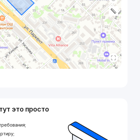
тут это просто
требования;
ртиру;