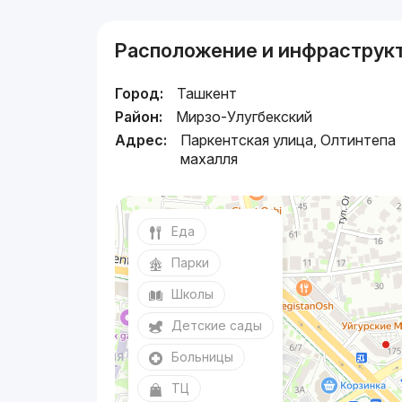
Расположение и инфраструк
Город:
Ташкент
Район:
Мирзо-Улугбекский
Адрес:
Паркентская улица, Олтинтепа
махалля
Еда
Парки
Школы
Детские сады
Больницы
ТЦ