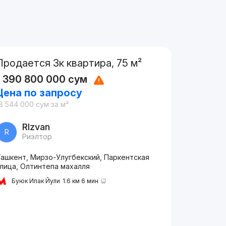
Продается 3к квартира, 75 м²
1 390 800 000
сум
Цена по запросу
8 544 000
сум
за м²
RIzvan
R
Риэлтор
Ташкент, Мирзо-Улугбекский, Паркентская
улица, Олтинтепа махалля
Буюк Ипак Йули
1.6 км 6 мин