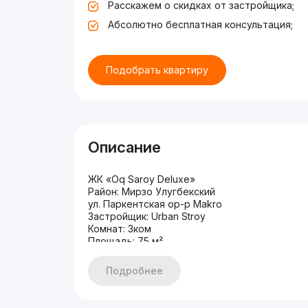
Расскажем о скидках от застройщика;
Абсолютно бесплатная консультация;
Подобрать квартиру
Описание
ЖК «Oq Saroy Deluxe»
Район: Мирзо Улугбекский
ул. Паркентская ор-р Makro
Застройщик: Urban Stroy
Комнат: 3ком
Площадь: 75 м²
Этаж: 1
Этажность: 7
Подробнее
Кухня с залом вместе .
Два сан.узла
Цена: 114 000 у.е