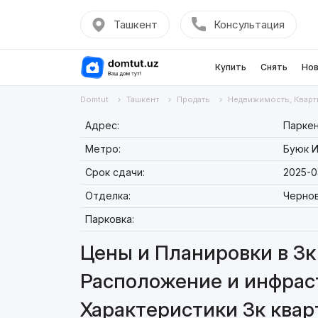
Ташкент
Консультация
Купить
Снять
Нов
Domtut
Ташкент
Продать
Недвижимость, Кварт
Адрес:
Паркен
Метро:
Буюк И
Срок сдачи:
2025-0
Отделка:
Черно
Парковка:
Цены и Планировки в 3к 
Расположение и инфраст
Характеристики 3к кварт