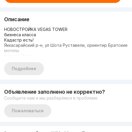
Описание
НОВОСТРОЙКА VEGAS TOWER
бизнеса класса
Кадастр есть!
Яккасарайский р-н, ул Шота Руставели, ориентир Братские
могилы
Комнат: 2ком
Этаж: 2
Этажность: 16
Подробнее
Площадь: 43м² + балкон 6м²
Состояние: коробка
2-х этажная подземная парковка
2-х контурный котел
Объявление заполнено не корректно?
Цена: 65.000 у.е
Сообщите нам и мы разберёмся в проблеме
Звоните или пишите в телеграм:
Пожаловаться