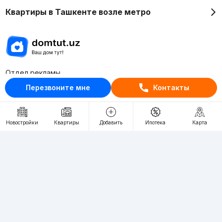
Квартиры в Ташкенте возле метро
Отдел рекламы
+998 (78) 113-20-86
Перезвоните мне
Контакты
+998 (93) 390-30-10
Пн-Пт. С 9:30 до 18:00
Новостройки
Квартиры
Добавить
Ипотека
Карта
RU
UZ
Контакты
О проекте
Проект компании Webnow ©
Условия использования