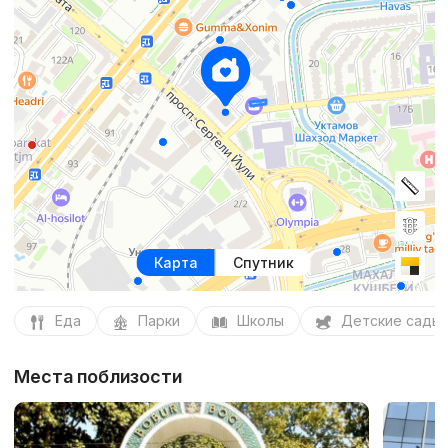
Карта
Спутник
Еда
Парки
Школы
Детские сады
Места поблизости