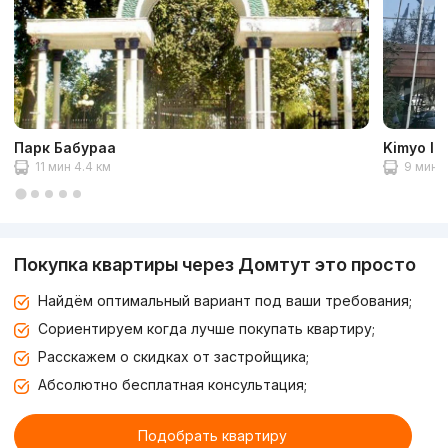
Парк Бабураa
Kimyo Int
11 мин 4.4 км
9 мин 3
Покупка квартиры через Домтут это просто
Найдём оптимальный вариант под ваши требования;
Сориентируем когда лучше покупать квартиру;
Расскажем о скидках от застройщика;
Абсолютно бесплатная консультация;
Подобрать квартиру