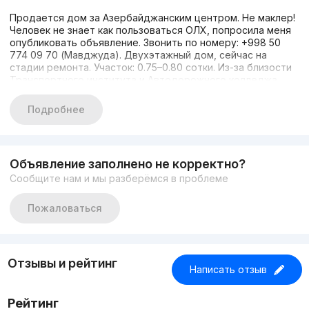
Продается дом за Азербайджанским центром. Не маклер!
Человек не знает как пользоваться ОЛХ, попросила меня
опубликовать объявление. Звонить по номеру: +998 50
774 09 70 (Мавджуда). Двухэтажный дом, сейчас на
стадии ремонта. Участок: 0.75–0.80 сотки. Из-за близости
Транспортного института и Автодорожного колледжа
спрос на съёмное жильё в махалле очень высокий; дом
можно сдавать студентам — примерно 20–25 человек
Подробнее
поместятся. Коммуникации: газ, центральная канализация.
Объявление заполнено не корректно?
Сообщите нам и мы разберёмся в проблеме
Пожаловаться
Отзывы и рейтинг
Написать отзыв
Рейтинг