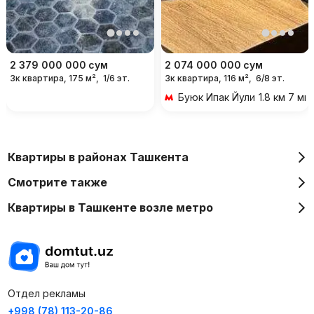
2 379 000 000
сум
2 074 000 000
сум
3к квартира, 175 м²,
1/6 эт.
3к квартира, 116 м²,
6/8 эт.
Буюк Ипак Йули
1.8 км 7 м
Квартиры в районах Ташкента
Смотрите также
Квартиры в Ташкенте возле метро
Отдел рекламы
+998 (78) 113-20-86