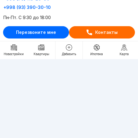
+998 (93) 390-30-10
Пн-Пт. С 9:30 до 18:00
Перезвоните мне
Контакты
RU
UZ
Контакты
Новостройки
Квартиры
Добавить
Ипотека
Карта
О проекте
Проект компании Webnow ©
Условия использования
Политика конфиденциальности
Публичная оферта
Учредитель:
"WEBNOW" MChJ
Адрес:
Toshkent shahri, A.Qahhor ko'chasi, 47-uy