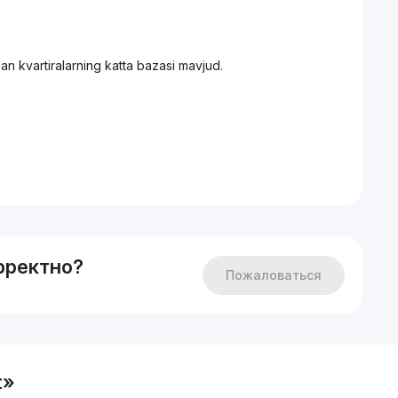
n kvartiralarning katta bazasi mavjud.
рректно?
Пожаловаться
t»