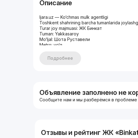
Описание
Ijara.uz — Ko‘chmas mulk agentligi
Toshkent shahrining barcha tumanlarida joylashga
Turar joy majmuasi: ЖК Бинкат
Tuman: Yakkasaroy
Mo‘ljal: Шота Руставели
Metro: yo‘q
Kvartira parametrlari
Xonalar soni: 3
Подробнее
Qavat: 3
Qavatlar soni: 14
Maydon: 95 m²
Narxi: 990 $
Agentlik xizmati: bir oylik ijara narxining 50%
Faqat rasmiy shartnomalar
Объявление заполнено не ко
Shaffof shartlar
Сообщите нам и мы разберёмся в проблеме
Bitimda xavfsizligingiz kafolatlanadi
Bog‘lanish: +998 77 274 74 78
Telegram: davlatbek_ijara
Отзывы и рейтинг ЖК «Binka