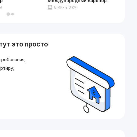
ар
Международный Аэропорт
Vega C
км
8 мин 2.3 км
9 мин
тут это просто
требования;
ртиру;