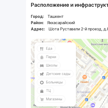
Расположение и инфраструк
Город:
Ташкент
Район:
Яккасарайский
Адрес:
Шота Руставели 2-й проезд, д.
Еда
Парки
Школы
Детские сады
Больницы
ТЦ
Магазины