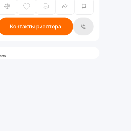
Контакты риелтора
лама