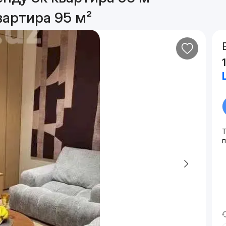
вартира 95 м²
Т
п