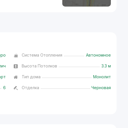
вро
Система Отопления
Автономное
пич
Высота Потолков
3.3 м
орт
Тип дома
Монолит
6
Отделка
Черновая