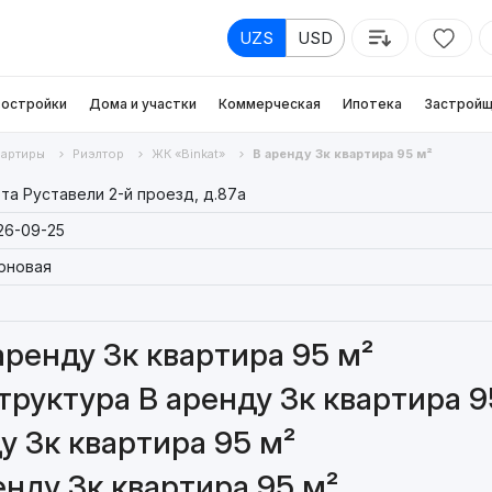
UZS
USD
остройки
Дома и участки
Коммерческая
Ипотека
Застройщ
вартиры
Риэлтор
ЖК «Binkat»
В аренду 3к квартира 95 м²
та Руставели 2-й проезд, д.87a
26-09-25
рновая
аренду 3к квартира 95 м²
руктура В аренду 3к квартира 9
у 3к квартира 95 м²
енду 3к квартира 95 м²