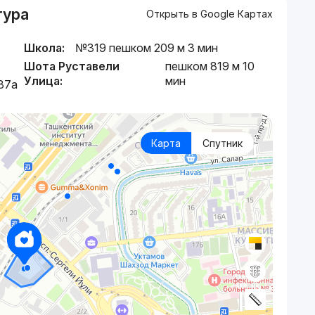
тура
Открыть в Google Картах
Школа:
№319 пешком 209 м 3 мин
Шота Руставели
пешком 819 м 10
Улица:
мин
87a
Карта
Спутник