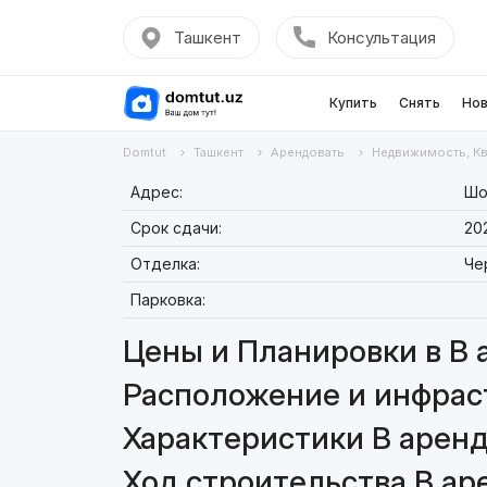
Ташкент
Консультация
Купить
Снять
Нов
Domtut
Ташкент
Арендовать
Недвижимость, К
Адрес:
Шо
Срок сдачи:
20
Отделка:
Че
Парковка:
Цены и Планировки в В 
Расположение и инфраст
Характеристики В аренд
Ход строительства В ар