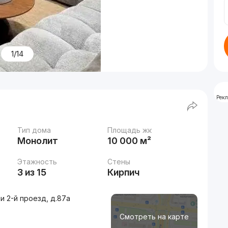
1/14
Рек
Тип дома
Площадь жк
Монолит
10 000 м²
Этажность
Стены
3 из 15
Кирпич
и 2-й проезд, д.87a
Смотреть на карте