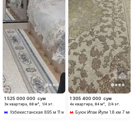
1 525 000 000
сум
1 305 400 000
сум
3к квартира, 68 м²,
1/4 эт.
4к квартира, 84 м²,
2/4 эт.
Узбекистанская
895 м 11 мин пешком
Буюк Ипак Йули
1.8 км 7 м