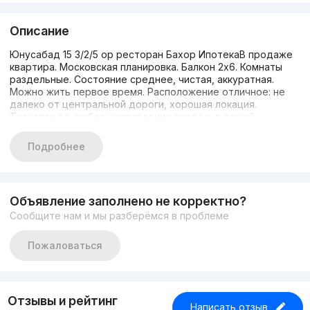
Описание
Юнусабад 15 3/2/5 ор ресторан Бахор ИпотекаВ продаже
квартира. Московская планировка. Балкон 2х6. Комнаты
раздельные. Состояние среднее, чистая, аккуратная.
Можно жить первое время. Расположение отличное: не
далеко от центральной дороги, хорошая локация.
Транспорт в любое направление города, в пешей
доступности. Корзинка, Сайрам базар, метро Туркестан.
Ипотека есть. 93 3928352 Диляра
Подробнее
Объявление заполнено не корректно?
Сообщите нам и мы разберёмся в проблеме
Пожаловаться
Отзывы и рейтинг
Написать отзыв