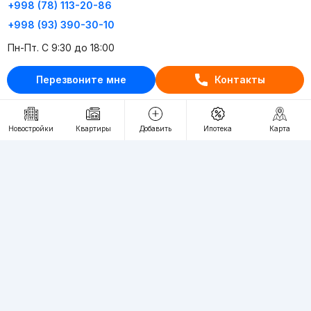
+998 (78) 113-20-86
+998 (93) 390-30-10
Пн-Пт. С 9:30 до 18:00
Перезвоните мне
Контакты
RU
UZ
Контакты
Новостройки
Квартиры
Добавить
Ипотека
Карта
О проекте
Проект компании Webnow ©
Условия использования
Политика конфиденциальности
Публичная оферта
Учредитель:
"WEBNOW" MChJ
Адрес:
Toshkent shahri, A.Qahhor ko'chasi, 47-uy