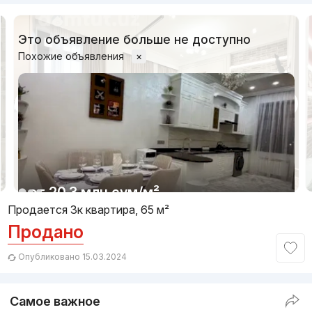
Это объявление больше не доступно
Похожие объявления
×
1/10
от
20.3 млн
сум
/м²
Продается 3к квартира, 65 м²
Продано
Сдан
,
Nikolay2
3к квартира, 105 м²
Опубликовано 15.03.2024
+998 (90) 985...
Самое важное