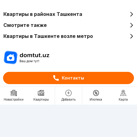
Квартиры в районах Ташкента
Смотрите также
Квартиры в Ташкенте возле метро
Отдел рекламы
Контакты
+998 (78) 113-20-86
+998 (93) 390-30-10
Пн-Пт. С 9:30 до 18:00
Новостройки
Квартиры
Добавить
Ипотека
Карта
RU
UZ
Контакты