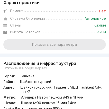
Характеристики
от
23.6 млн
сум
/м²
Ремонт
Нет
Система Отопления
Автономное
Сдан
,
Rieltor16
3к квартира, 72 м²
Стены
Кирпич
Высота Потолков
4.4 м
+998 (93) 570...
Показать все параметры
Расположение и инфраструктура
Открыть в Google Картах
Город:
Ташкент
Район:
Шайхонтохурский
Адрес:
Шайхонтохурский, Ташкент, МДЦ Tashkent City,
лот-7
Метро:
Алишера Навои пешком 843 м 11 мин
Школа:
Школа №90 пешком 16 мин 1.4км
Asaka Bank:
пешком 7мин 600м