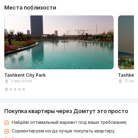
Места поблизости
Tashkent City Park
Tashkent
5 мин 800м
10 мин 
Покупка квартиры через Домтут это просто
Найдём оптимальный вариант под ваши требования;
Сориентируем когда лучше покупать квартиру;