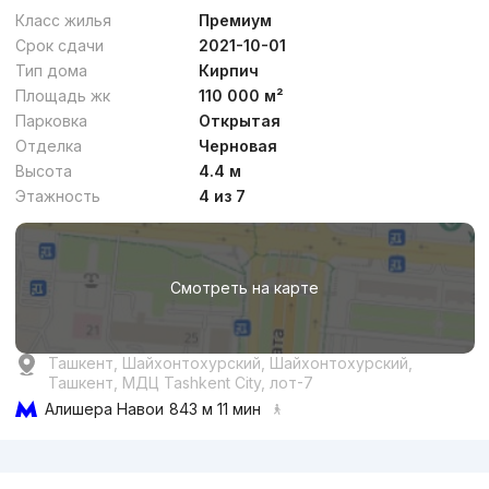
Класс жилья
Премиум
Срок сдачи
2021-10-01
Тип дома
Кирпич
Площадь жк
110 000 м²
Парковка
Открытая
Отделка
Черновая
от
22 млн
сум
/м²
Высота
4.4 м
Этажность
4 из 7
Сдан
,
Luiza
3к квартира, 72 м²
Смотреть на карте
+998 (90) 990...
Ташкент, Шайхонтохурский, Шайхонтохурский,
Ташкент, МДЦ Tashkent City, лот-7
Алишера Навои
843 м 11 мин
Реклама