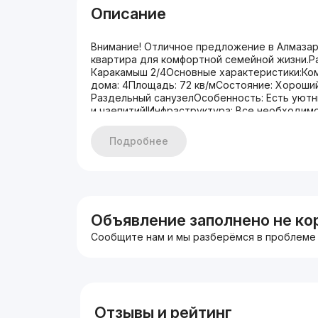
Описание
Внимание! Отличное предложение в Алмаза
квартира для комфортной семейной жизни.Р
Каракамыш 2/4Основные характеристики:Ком
дома: 4Площадь: 72 кв/мСостояние: Хороший
Раздельный санузелОсобенность: Есть уютн
и чаепитий!Инфраструктура: Все необходимо
сады, транспорт – находится в шаговой дост
возможность приобрести готовую квартиру
Подробнее
и организации просмотра:Контактное лицо:
#Каракамыш #продажа #квартира #3комнат
Объявление заполнено не ко
Сообщите нам и мы разберёмся в проблеме
Отзывы и рейтинг