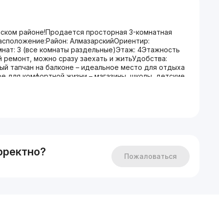
рском районе!Продается просторная 3-комнатная
асположение:Район: АлмазарскийОриентир:
нат: 3 (все комнаты раздельные)Этаж: 4Этажность
 ремонт, можно сразу заехать и житьУдобства:
ый тапчан на балконе – идеальное место для отдыха
е для комфортной жизни – магазины, школы, детские
упности.Цена: 78 000 у.е. Есть торг!Не упустите
 в хорошем районе!Для дополнительной информации
 АлександрТелефон: +998909120578#Алмазарскийрайон
ная
рректно?
Пожаловаться