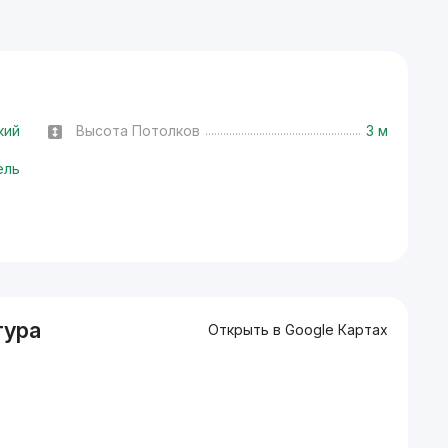
кий
Высота Потолков
3 м
ель
тура
Открыть в Google Картах