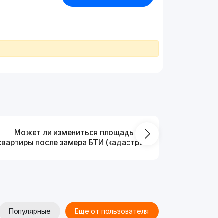
Может ли измениться площадь
На ка
квартиры после замера БТИ (кадастра)?
Популярные
Еще от пользователя