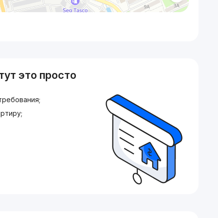
тут это просто
требования;
ртиру;