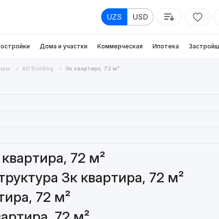
UZS
USD
остройки
Дома и участки
Коммерческая
Ипотека
Застройщ
иры
AD Building
3к квартира, 72 м²
квартира, 72 м²
руктура 3к квартира, 72 м²
ира, 72 м²
артира, 72 м²