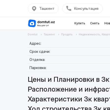
Ташкент
Консультация
Купить
Снять
Нов
Domtut
Ташкент
Продать
Недвижимость, Кварт
Адрес:
Срок сдачи:
Отделка:
Парковка:
Цены и Планировки в 3к 
Расположение и инфраст
Характеристики 3к кварт
Ход строительства 3к кв