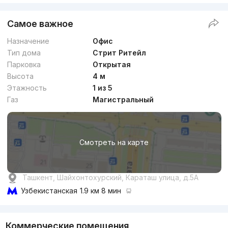
Самое важное
Назначение
Офис
Тип дома
Стрит Ритейл
Парковка
Открытая
Высота
4 м
Этажность
1 из 5
Газ
Магистральный
Смотреть на карте
Ташкент, Шайхонтохурский, Караташ улица, д.5А
Узбекистанская
1.9 км 8 мин
Коммерческие помещения