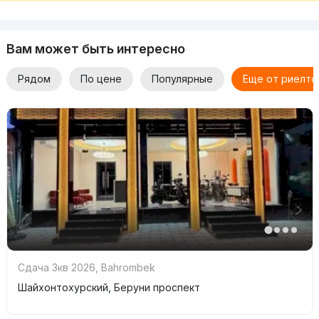
Вам может быть интересно
Рядом
По цене
Популярные
Еще от риелто
Сдача 3кв 2026
,
Bahrombek
Шайхонтохурский, Беруни проспект