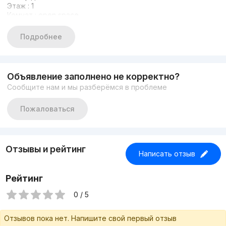
Этаж : 1
Комнат : open space
Состояние : Евроремонт
Первая линия, вдоль дороги
Подробнее
С арендатором 5000 у.е.
Цена : 1 070 000 у.е
Объявление заполнено не корректно?
Сообщите нам и мы разберёмся в проблеме
Пожаловаться
Отзывы и рейтинг
Написать отзыв
Рейтинг
0 / 5
Отзывов пока нет. Напишите свой первый отзыв