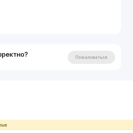
рректно?
Пожаловаться
тзыв