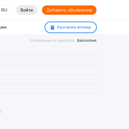
RU
Войти
Добавить объявление
ики
Рассчитать ипотеку
Объявление от риелтора:
Bahrombek
²