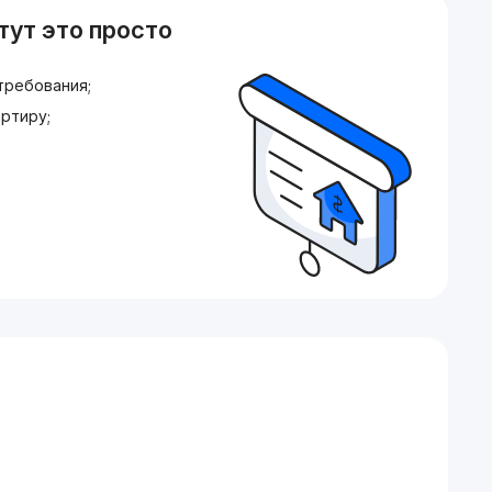
тут это просто
требования;
ртиру;