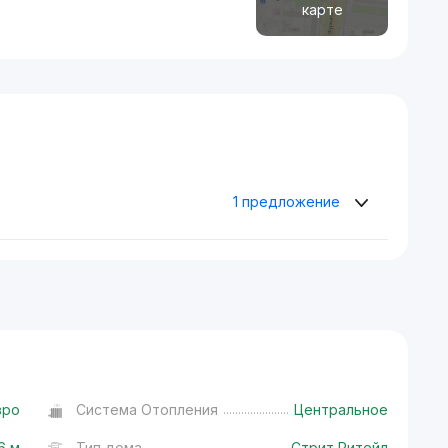
карте
1 предложение
вро
Система Отопления
Центральное
6 м
Тип дома
Стрит Ритейл