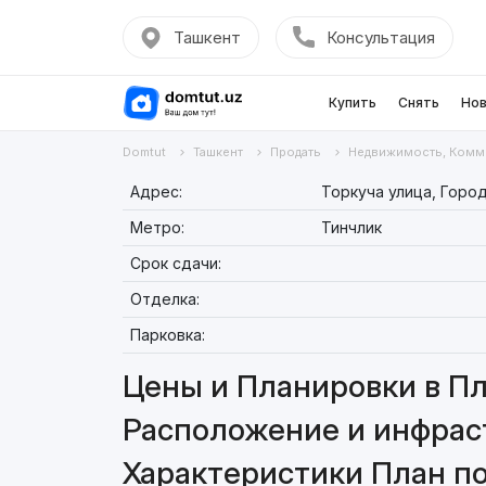
Ташкент
Консультация
Купить
Снять
Нов
Domtut
Ташкент
Продать
Недвижимость, Комм
Адрес:
Торкуча улица, Город
Метро:
Тинчлик
Срок сдачи:
Отделка:
Парковка:
Цены и Планировки в Пл
Расположение и инфрас
Характеристики План п