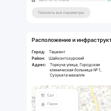
Показать все параметры
Расположение и инфраструк
Город:
Ташкент
Район:
Шайхонтохурский
Адрес:
Торкуча улица, Городская
клиническая больница № 1,
Сузуката махалля
Еда
Парки