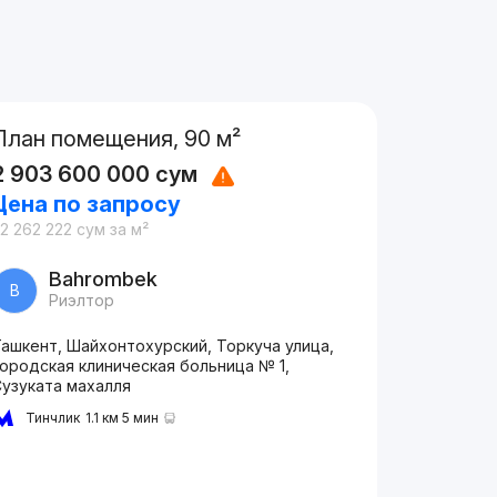
План помещения, 90 м²
2 903 600 000
сум
Цена по запросу
2 262 222
сум
за м²
Bahrombek
B
Риэлтор
Ташкент, Шайхонтохурский, Торкуча улица,
ородская клиническая больница № 1,
Сузуката махалля
Тинчлик
1.1 км 5 мин