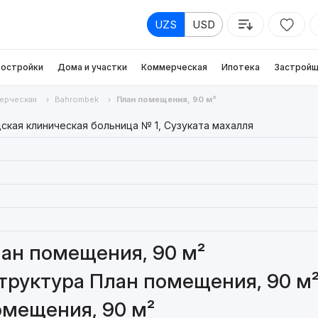
UZS
USD
остройки
Дома и участки
Коммерческая
Ипотека
Застройщ
ерческая
Bahrombek
План помещения, 90 м²
ская клиническая больница № 1, Сузуката махалля
ан помещения, 90 м²
труктура План помещения, 90 м
омещения, 90 м²