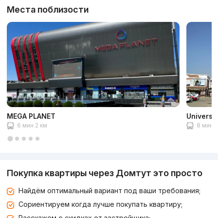
Места поблизости
MEGA PLANET
Univers
6 мин 2 км
8 мин 3
Покупка квартиры через Домтут это просто
Найдём оптимальный вариант под ваши требования;
Сориентируем когда лучше покупать квартиру;
Расскажем о скидках от застройщика;