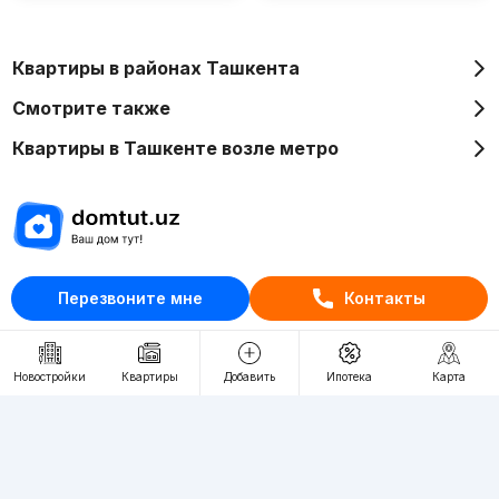
Квартиры в районах Ташкента
Смотрите также
Квартиры в Ташкенте возле метро
Отдел рекламы
Перезвоните мне
Контакты
+998 (78) 113-20-86
+998 (93) 390-30-10
Новостройки
Квартиры
Добавить
Ипотека
Карта
Пн-Пт. С 9:30 до 18:00
RU
UZ