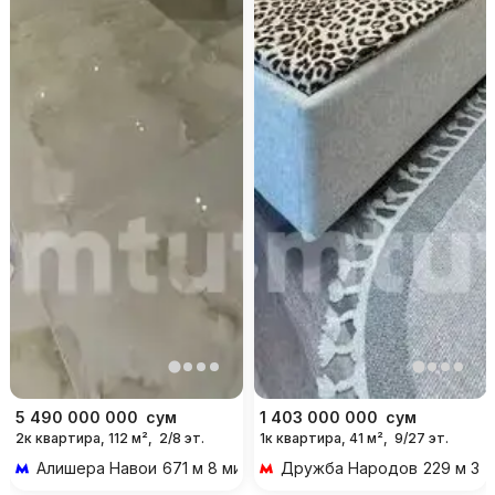
5 490 000 000
сум
1 403 000 000
сум
2к квартира, 112 м²,
2/8 эт.
1к квартира, 41 м²,
9/27 эт.
Алишера Навои
671 м 8 мин пешком
Дружба Народов
229 м 3 