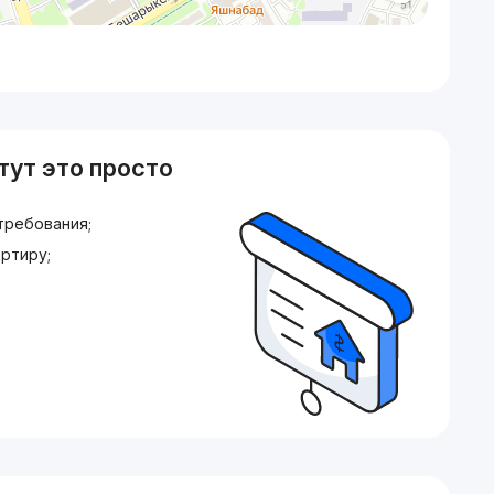
тут это просто
требования;
ртиру;