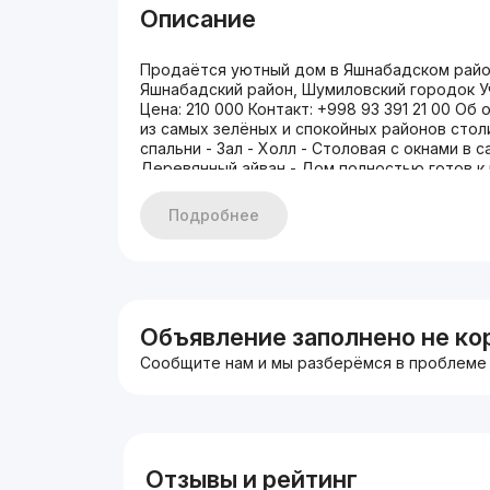
Описание
Продаётся уютный дом в Яшнабадском район
Яшнабадский район, Шумиловский городок Уч
Цена: 210 000 Контакт: +998 93 391 21 00 О
из самых зелёных и спокойных районов стол
спальни - Зал - Холл - Столовая с окнами в 
Деревянный айван - Дом полностью готов к
- Газон - Автоматизированный smart-полив 
Парковочное место - Видеонаблюдение (кам
Подробнее
порядке. Просмотр возможен в любое удобно
#Яшнабад #домТашкент #продамдом #домсу
#узбекскийстиль #домсгазоном #тихийрайо
Объявление заполнено не ко
Сообщите нам и мы разберёмся в проблеме
Отзывы и рейтинг