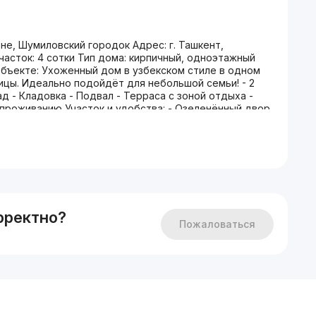
е, Шумиловский городок Адрес: г. Ташкент,
асток: 4 сотки Тип дома: кирпичный, одноэтажный
б объекте: Ухоженный дом в узбекском стиле в одном
ицы. Идеально подойдёт для небольшой семьи! - 2
сад - Кладовка - Подвал - Терраса с зоной отдыха -
 проживанию Участок и удобства: - Озеленённый двор
- Цветочные клумбы и декоративные растения -
еры) - Wi-Fi Документы и просмотр: Все документы в
е для вас время! Звоните: +998 93 391 21 00
частком #продажа #уйсотилади #olxuz
н #уйташыкент #домсайваном
рректно?
Пожаловаться