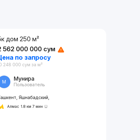
5к дом 250 м²
2 562 000 000
сум
Цена по запросу
0 248 000
сум
за м²
Мунира
М
Пользователь
Ташкент, Яшнабадский,
Алмас
1.8 км 7 мин