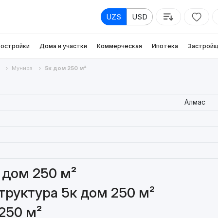
UZS
USD
остройки
Дома и участки
Коммерческая
Ипотека
Застройщ
Мунира
5к дом 250 м²
Алмас
 дом 250 м²
руктура 5к дом 250 м²
250 м²