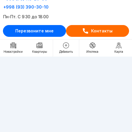
+998 (93) 390-30-10
Пн-Пт. С 9:30 до 18:00
Перезвоните мне
Контакты
RU
UZ
Контакты
Новостройки
Квартиры
Добавить
Ипотека
Карта
О проекте
Проект компании Webnow ©
Условия использования
Политика конфиденциальности
Публичная оферта
Учредитель:
"WEBNOW" MChJ
Адрес:
Toshkent shahri, A.Qahhor ko'chasi, 47-uy