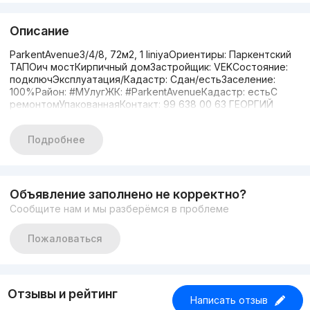
Описание
ParkentAvenue3/4/8, 72м2, 1 liniyaОриентиры: Паркентский
ТАПОич мостКирпичный домЗастройщик: VEKСостояние:
подключЭксплуатация/Кадастр: Сдан/естьЗаселение:
100%Район: #МУлугЖК: #ParkentAvenueКадастр: естьС
ремонтомУпакованнаяКонтакт: 99 638 00 63 ГЕОРГИЙ
Подробнее
Объявление заполнено не корректно?
Сообщите нам и мы разберёмся в проблеме
Пожаловаться
Отзывы и рейтинг
Написать отзыв