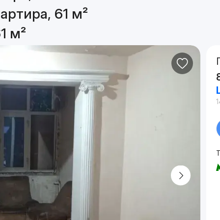
артира, 61 м²
1 м²
1