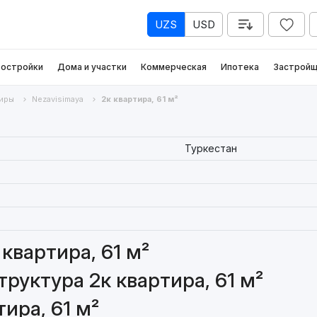
UZS
USD
остройки
Дома и участки
Коммерческая
Ипотека
Застройщ
иры
Nezavisimaya
2к квартира, 61 м²
Туркестан
квартира, 61 м²
руктура 2к квартира, 61 м²
ира, 61 м²