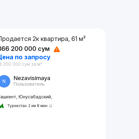
Продается 2к квартира, 61 м²
866 200 000
сум
Цена по запросу
4 200 000
сум
за м²
Nezavisimaya
N
Пользователь
Ташкент, Юнусабадский,
Туркестан
2 км 8 мин