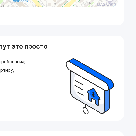
тут это просто
требования;
ртиру;