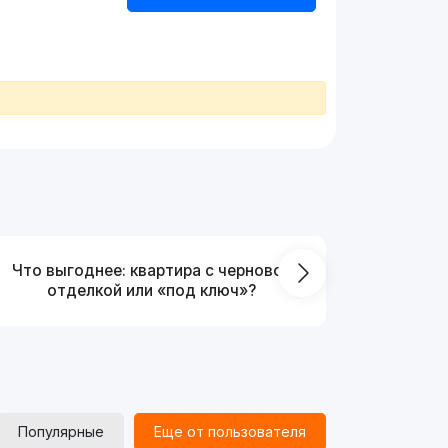
Что выгоднее: квартира с черновой
На ка
отделкой или «под ключ»?
Популярные
Еще от пользователя