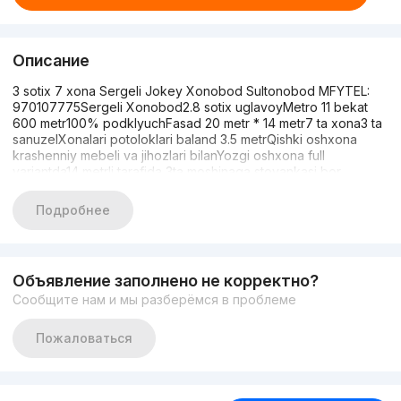
Описание
3 sotix 7 xona Sergeli Jokey Xonobod Sultonobod MFYTEL:
970107775Sergeli Xonobod2.8 sotix uglavoyMetro 11 bekat
600 metr100% podklyuchFasad 20 metr * 14 metr7 ta xona3 ta
sanuzelXonalari potoloklari baland 3.5 metrQishki oshxona
krashenniy mebeli va jihozlari bilanYozgi oshxona full
variantda14 metrli tarafida 3ta moshinaga stoyankasi bor
styajkaliNarxi kelishilinadiBez makler#jakey#jakey
choyxona#metro xonobodxonobodhonobodjakey
Подробнее
Объявление заполнено не корректно?
Сообщите нам и мы разберёмся в проблеме
Пожаловаться