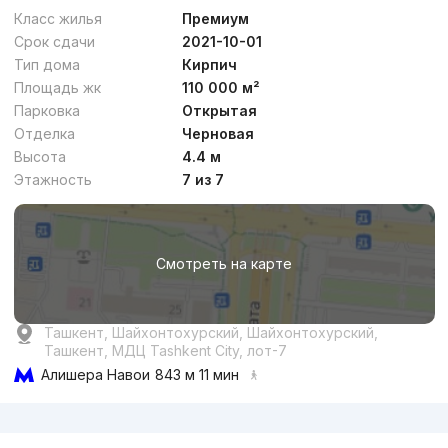
Класс жилья
Премиум
Срок сдачи
2021-10-01
Тип дома
Кирпич
Площадь жк
110 000 м²
Парковка
Открытая
Отделка
Черновая
от
22 млн
сум
/м²
Высота
4.4 м
Этажность
7 из 7
Сдан
,
Luiza
3к квартира, 72 м²
Смотреть на карте
+998 (90) 990...
Ташкент, Шайхонтохурский, Шайхонтохурский,
Ташкент, МДЦ Tashkent City, лот-7
Алишера Навои
843 м 11 мин
Реклама