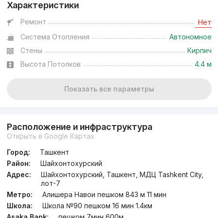
Характеристики
от
23.6 млн
сум
/м²
Ремонт
Нет
Система Отопления
Автономное
Сдан
,
Rieltor16
3к квартира, 72 м²
Стены
Кирпич
Высота Потолков
4.4 м
+998 (93) 570...
Показать все параметры
Расположение и инфраструктура
Открыть в Google Картах
Город:
Ташкент
Район:
Шайхонтохурский
Адрес:
Шайхонтохурский, Ташкент, МДЦ Tashkent City,
лот-7
Метро:
Алишера Навои пешком 843 м 11 мин
Школа:
Школа №90 пешком 16 мин 1.4км
Asaka Bank:
пешком 7мин 600м