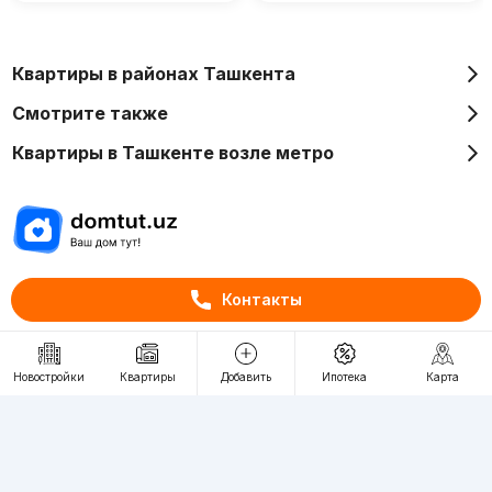
Квартиры в районах Ташкента
Смотрите также
Квартиры в Ташкенте возле метро
Отдел рекламы
Контакты
+998 (78) 113-20-86
+998 (93) 390-30-10
Новостройки
Квартиры
Добавить
Ипотека
Карта
Пн-Пт. С 9:30 до 18:00
RU
UZ