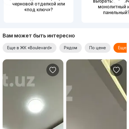
выбрать: кирпи
черновой отделкой или
монолитный 
«под ключ»?
панельный
Вам может быть интересно
Еще в ЖК «Boulevard»
Рядом
По цене
Еще 