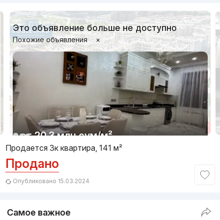
Это объявление больше не доступно
Похожие объявления
×
1/12
от
20.3 млн
сум
/м²
Продается 3к квартира, 141 м²
Продано
Сдан
,
Nikolay2
3к квартира, 105 м²
Опубликовано 15.03.2024
+998 (90) 985...
Самое важное