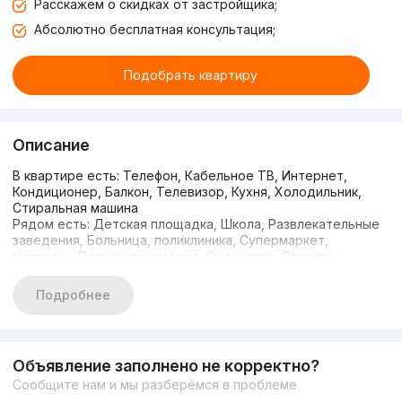
Расскажем о скидках от застройщика;
Абсолютно бесплатная консультация;
Подобрать квартиру
Описание
В квартире есть: Телефон, Кабельное ТВ, Интернет,
Кондиционер, Балкон, Телевизор, Кухня, Холодильник,
Стиральная машина
Рядом есть: Детская площадка, Школа, Развлекательные
заведения, Больница, поликлиника, Супермаркет,
магазины, Парк, зелёная зона, Остановки, Стоянка,
Детский сад, Рестораны, кафе
Шайхантахурский район
Подробнее
Tashkent city
Новостройка
ЖК Boulevard
Комнат-3
Объявление заполнено не корректно?
Этаж-7
Сообщите нам и мы разберёмся в проблеме
Этажность-7
Площадь-141 кв.м с террасой