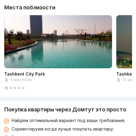
Места поблизости
Tashkent City Park
Tashkent
5 мин 800м
10 мин 
Покупка квартиры через Домтут это просто
Найдём оптимальный вариант под ваши требования;
Сориентируем когда лучше покупать квартиру;