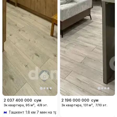
2 037 400 000
сум
2 196 000 000
сум
3к квартира, 95 м²,
4/8 эт.
3к квартира, 131 м²,
7/10 эт.
Ташкент
1.8 км 7 мин на транспорте