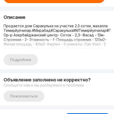
Описание
Продается дом Саракулька на участке 2.3 сотки, махалла
Темирйулчилар.#Мирабад#Саракулька#МТемирйулчилар#По
Ор-р Азербайджанский центр- Соток - 2,3- Фасад - 13м-
Строения - 2- Этажность - 1- Площадь строения - 120м2-
Жилая площадь - 80м2- Кирпич - 3 комнаты- Сан Узел - 2
совмещенные- Ремонт - средний- Парковка для машины-
Цена: 130 000- Наталья +998908169966#Реновация#до5
Подробнее
Объявление заполнено не корректно?
Сообщите нам и мы разберёмся в проблеме
Пожаловаться