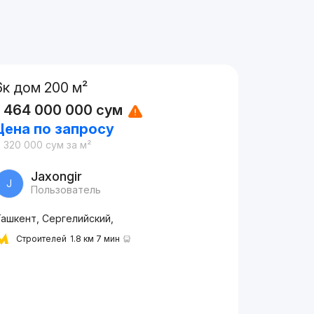
6к дом 200 м²
1 464 000 000
сум
Цена по запросу
 320 000
сум
за м²
Jaxongir
J
Пользователь
Ташкент, Сергелийский,
Строителей
1.8 км 7 мин