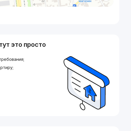
тут это просто
требования;
ртиру;