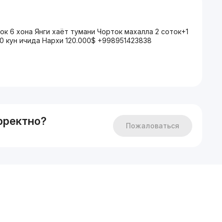
ток 6 хона Янги хаёт тумани Чорток махалла 2 соток+1
 10 кун ичида Нархи 120.000$ +998951423838
рректно?
Пожаловаться