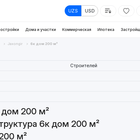
UZS
USD
остройки
Дома и участки
Коммерческая
Ипотека
Застройщ
Jaxongir
6к дом 200 м²
Строителей
 дом 200 м²
руктура 6к дом 200 м²
200 м²