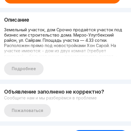
Описание
Земельный участок, дом Срочно продаётся участок под
бизнес или строительство дома. Мирзо-Улугбекский
район, ул. Сайрам. Площадь участка — 4.33 сотки.
Расположен прямо под новостройками Хон Сарой. На
участке имеются: - дом из двух комнат (требует
ремонта), - большая кухня, - ванная комната, туалет, -
вода, газ, свет, канализация, - вайфай, - заезд для
нескольких машин, - гараж с ямой, - двухкомнатная
Подробнее
уютная пристройка, - курятник, - голубятник, - сарай. Цена
за сотку: 50 000 у.е. Торг уместен, в пределах разумного.
Для подробной информации обращайтесь по номерам: 91
133 36 31; 90 788 59 62
Объявление заполнено не корректно?
Сообщите нам и мы разберёмся в проблеме
Пожаловаться