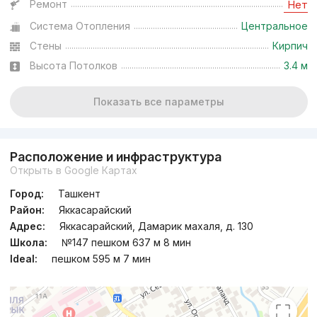
Ремонт
Нет
Система Отопления
Центральное
Стены
Кирпич
Высота Потолков
3.4 м
Показать все параметры
Расположение и инфраструктура
Открыть в Google Картах
Город:
Ташкент
Район:
Яккасарайский
Адрес:
Яккасарайский, Дамарик махаля, д. 130
Школа:
№147 пешком 637 м 8 мин
Ideal:
пешком 595 м 7 мин