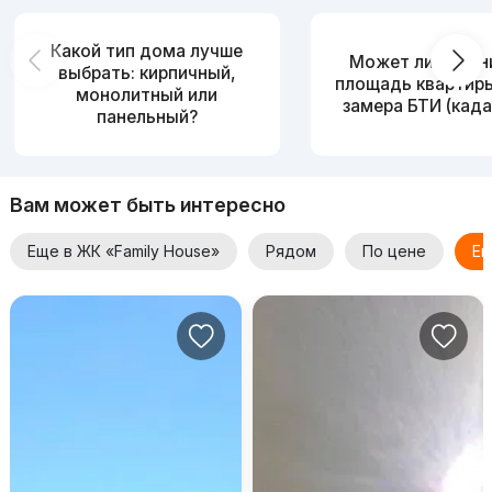
Какой тип дома лучше
Может ли измен
выбрать: кирпичный,
площадь квартир
монолитный или
замера БТИ (када
панельный?
Вам может быть интересно
Еще в ЖК «Family House»
Рядом
По цене
Ещ