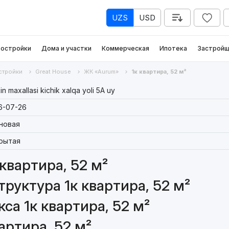
UZS
USD
остройки
Дома и участки
Коммерческая
Ипотека
Застройщ
стройки
Great House
ЖК «Aurum»
1к квартира, 52 м²
in maxallasi kichik xalqa yoli 5A uy
6-07-26
новая
рытая
квартира, 52 м²
руктура 1к квартира, 52 м²
са 1к квартира, 52 м²
артира, 52 м²