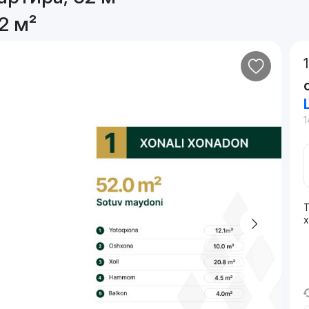
2 м²
1
Т
x