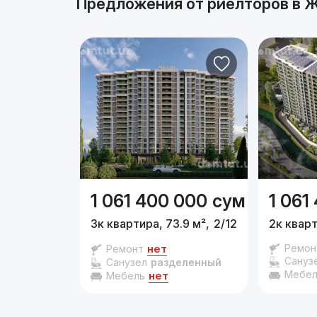
Предложения от риелторов в
Ж
1 061 400 000
сум
1 061
3к квартира, 73.9 м²,
2/12 эт.
2к кварт
нет
Ремон
Ремонт
Сануз
Санузел
разделенный
Мебел
нет
Мебель