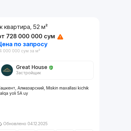
1к квартира, 52 м²
от
728 000 000
сум
Цена по запросу
4 000 000
сум
за м²
Great House
Застройщик
ашкент, Алмазарский, Miskin maxallasi kichik
alqa yoli 5A uy
Обновлено 04.12.2025