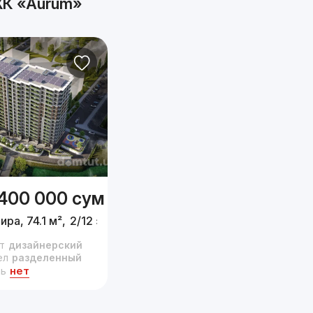
К «Aurum»
 400 000
сум
ира, 74.1 м²,
2/12 эт.
т
дизайнерский
ел
разделенный
нет
ь