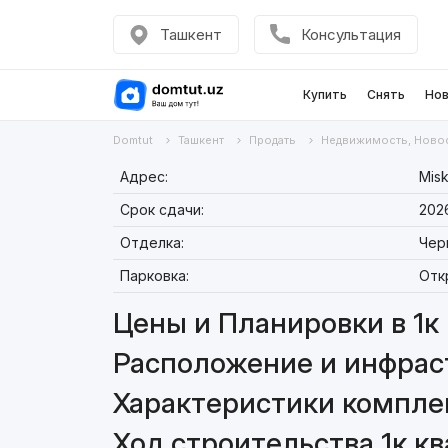
Ташкент
Консультация
Купить
Снять
Нов
Domtut
Ташкент
Продать
Недвижимость, Ново
Адрес:
Misk
Срок сдачи:
202
Отделка:
Чер
Парковка:
Отк
Цены и Планировки в 1к 
Расположение и инфраст
Характеристики комплек
Ход строительства 1к кв