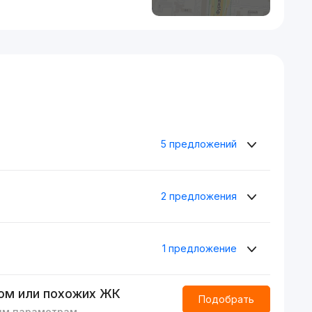
5 предложений
2 предложения
1 предложение
ом или похожих ЖК
Подобрать
им параметрам