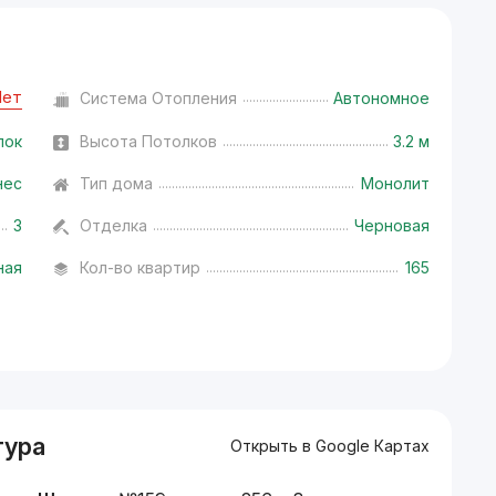
Нет
Система Отопления
Автономное
лок
Высота Потолков
3.2 м
нес
Тип дома
Монолит
3
Отделка
Черновая
ная
Кол-во квартир
165
тура
Открыть в Google Картах