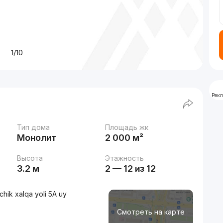
1/10
Рек
Тип дома
Площадь жк
Монолит
2 000 м²
Высота
Этажность
3.2 м
2 — 12 из 12
hik xalqa yoli 5A uy
Смотреть на карте