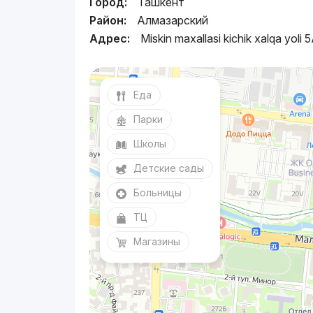
Город:
Ташкент
Район:
Алмазарский
Адрес:
Miskin maxallasi kichik xalqa yoli 
Еда
Парки
Школы
Детские сады
Больницы
ТЦ
Магазины