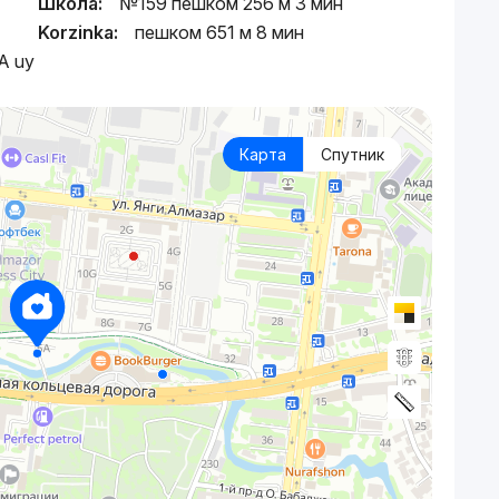
Школа:
№159 пешком 256 м 3 мин
Korzinka:
пешком 651 м 8 мин
5A uy
Карта
Спутник