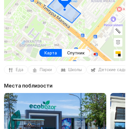
Карта
Спутник
Еда
Парки
Школы
Детские сады
Места поблизости