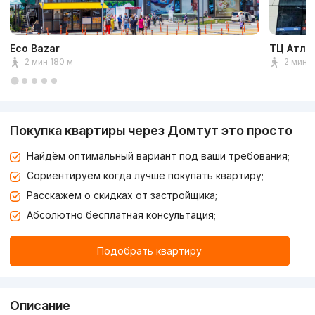
Eco Bazar
ТЦ Атла
2 мин 180 м
2 мин 
Покупка квартиры через Домтут это просто
Найдём оптимальный вариант под ваши требования;
Сориентируем когда лучше покупать квартиру;
Расскажем о скидках от застройщика;
Абсолютно бесплатная консультация;
Подобрать квартиру
Описание