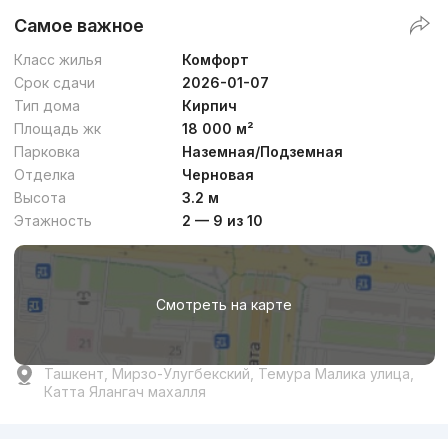
Самое важное
Класс жилья
Комфорт
Срок сдачи
2026-01-07
Тип дома
Кирпич
Площадь жк
18 000 м²
Парковка
Наземная/Подземная
Отделка
Черновая
Высота
3.2 м
Этажность
2 — 9 из 10
Смотреть на карте
Ташкент, Мирзо-Улугбекский, Темура Малика улица,
Катта Ялангач махалля