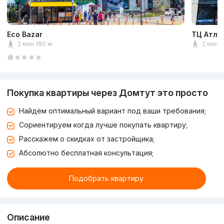
Eco Bazar
ТЦ Атла
2 мин 180 м
2 мин 
Покупка квартиры через Домтут это просто
Найдём оптимальный вариант под ваши требования;
Сориентируем когда лучше покупать квартиру;
Расскажем о скидках от застройщика;
Абсолютно бесплатная консультация;
Подобрать квартиру
Описание