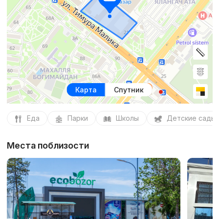
Карта
Спутник
Еда
Парки
Школы
Детские сады
Места поблизости