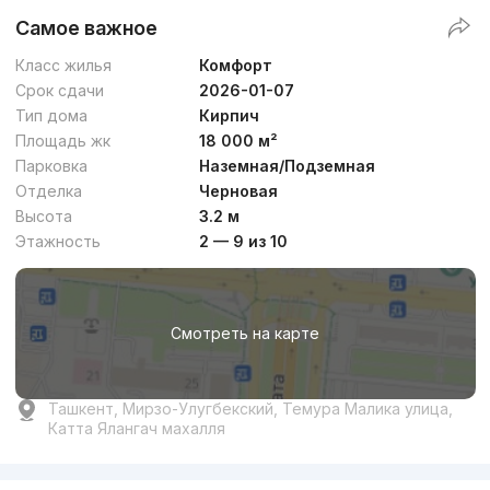
Самое важное
Класс жилья
Комфорт
Срок сдачи
2026-01-07
Тип дома
Кирпич
Площадь жк
18 000 м²
Парковка
Наземная/Подземная
Отделка
Черновая
Высота
3.2 м
Этажность
2 — 9 из 10
Смотреть на карте
Ташкент, Мирзо-Улугбекский, Темура Малика улица,
Катта Ялангач махалля