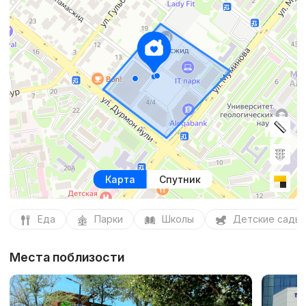
Карта
Спутник
Еда
Парки
Школы
Детские сады
Места поблизости