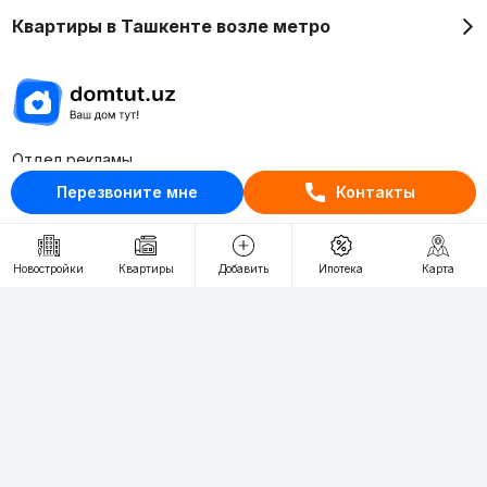
Квартиры в Ташкенте возле метро
Отдел рекламы
+998 (78) 113-20-86
Перезвоните мне
Контакты
+998 (93) 390-30-10
Пн-Пт. С 9:30 до 18:00
Новостройки
Квартиры
Добавить
Ипотека
Карта
RU
UZ
Контакты
О проекте
Проект компании Webnow ©
Условия использования