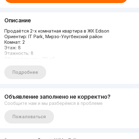
Описание
Продаётся 2-х комнатная квартира в ЖК Edison
Ориентир: IT Park, Мирзо-Улугбекский район
Комнат: 2
Этаж: 8
Этажность: 8
Общая площадь: 70 м2
2 (два) балкона
Состояние: коробка
Подробнее
Цена: 84.000 y.e./торг
Объявление заполнено не корректно?
Сообщите нам и мы разберёмся в проблеме
Пожаловаться