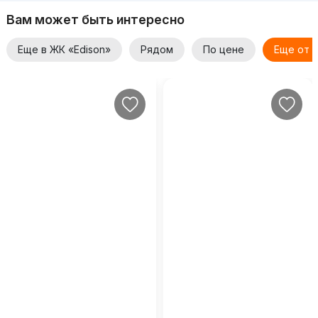
Вам может быть интересно
Еще в ЖК «Edison»
Рядом
По цене
Еще от 