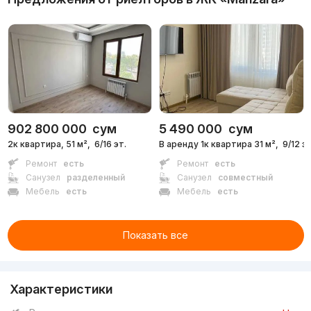
902 800 000
сум
5 490 000
сум
2к квартира, 51 м²,
6/16 эт.
В аренду 1к квартира 31 м²,
9/12 эт
Ремонт
есть
Ремонт
есть
Санузел
разделенный
Санузел
совместный
Мебель
есть
Мебель
есть
Показать все
Характеристики