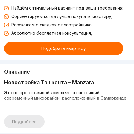
Найдём оптимальный вариант под ваши требования;
Сориентируем когда лучше покупать квартиру;
Расскажем о скидках от застройщика;
Абсолютно бесплатная консультация;
Подобрать квартиру
Описание
Новостройка Ташкента –
Manzara
Это не просто жилой комплекс, а настоящий,
современный микрорайон, расположенный в Самарканде.
Комплекс состоит из одного 16-этажного корпуса,
предлагающих комфортабельные жилые помещения.
Квартиры с черновой отделкой позволят сделать ремонт,
Подробнее
исходя из своих предпочтений. Дом оснащен системой
автономного отопления, лифтом, подземной и наземной