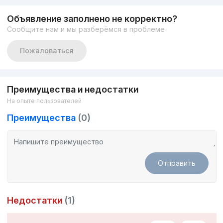
парковками, имеет проведенный интернет, свой
минимаркет, спортивный клуб, кафе и рестораны, а также
Объявление заполнено не корректно?
детский сад.
Сообщите нам и мы разберёмся в проблеме
Кроме того, у комплекса есть зеленая зона с красивым
Пожаловаться
ландшафтным дизайном, включая детские площадки и
зоны для прогулок и отдыха на свежем воздухе.
Преимущества и недостатки
На опыте пользователей
Инфраструктура
Преимущества
(0)
Благодаря удобному расположению комплекс имеет
развитую инфраструктуру. Также жильцам комплекса
будет легко добраться до любой точки.
Отправить
В шаговой доступности от комплекса расположены:
учебные заведения, различные магазины, аптеки и кафе.
Недостатки
(1)
Цены на квартиры в жилом комплексе в