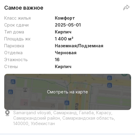
Самое важное
Класс жилья
Комфорт
Срок сдачи
2025-05-01
Тип дома
Кирпич
Площадь жк
1 400 м²
Парковка
Наземная/Подземная
Отделка
Черновая
Этажность
16
Стены
Кирпич
Смотреть на карте
Samarqand viloyati, Самарканд, Галаба, Карасу,
Самаркандский район, Самаркандская область,
140000, Узбекистан