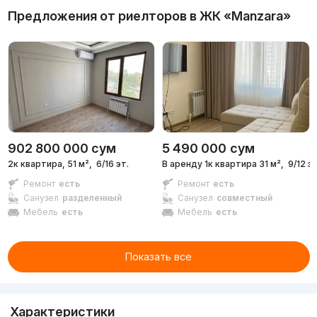
Предложения от риелторов в
ЖК «Manzara»
902 800 000
сум
5 490 000
сум
2к квартира, 51 м²,
6/16 эт.
В аренду 1к квартира 31 м²,
9/12 эт
Ремонт
есть
Ремонт
есть
Санузел
разделенный
Санузел
совместный
Мебель
есть
Мебель
есть
Показать все
Характеристики