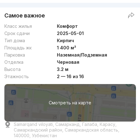
Самое важное
Класс жилья
Комфорт
Срок сдачи
2025-05-01
Тип дома
Кирпич
Площадь жк
1 400 м²
Парковка
Наземная/Подземная
Отделка
Черновая
Высота
3.2 м
Этажность
2 — 16 из 16
Смотреть на карте
Samarqand viloyati, Самарканд, Галаба, Карасу,
Самаркандский район, Самаркандская область,
140000, Узбекистан