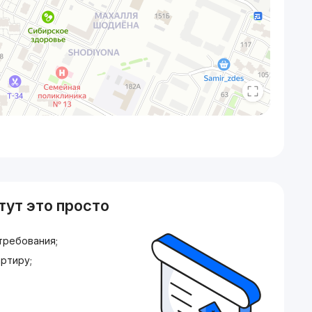
тут это просто
требования;
ртиру;