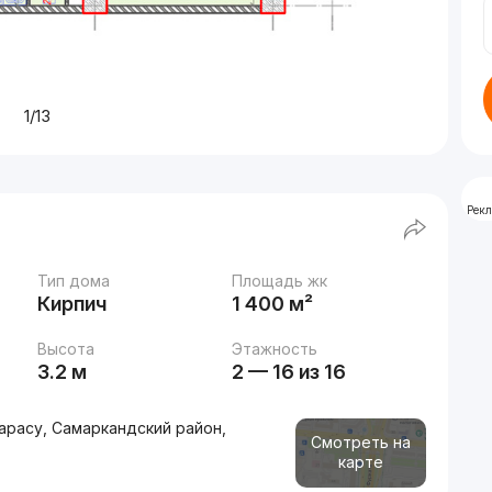
1/13
Рек
Тип дома
Площадь жк
Кирпич
1 400 м²
Высота
Этажность
3.2 м
2 — 16 из 16
Карасу, Самаркандский район,
Смотреть на
карте