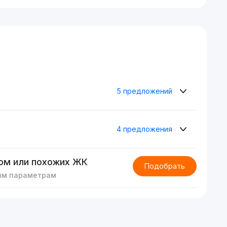
5 предложений
4 предложения
ом или похожих ЖК
Подобрать
им параметрам