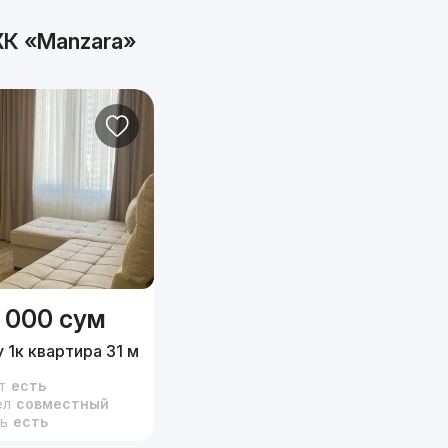
К «Manzara»
 000
сум
 1к квартира 31 м²,
9/12 эт.
т
есть
ел
совместный
ь
есть