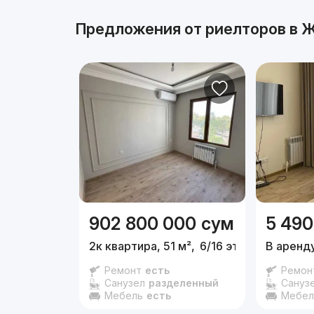
Предложения от риелторов в
Ж
902 800 000
сум
5 490
2к квартира, 51 м²,
6/16 эт.
В аренду
Ремонт
есть
Ремон
Санузел
разделенный
Сануз
Мебель
есть
Мебел