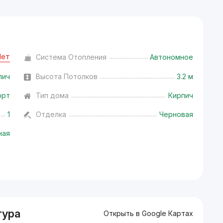
Нет
Система Отопления
Автономное
пич
Высота Потолков
3.2 м
орт
Тип дома
Кирпич
1
Отделка
Черновая
ная
тура
Открыть в Google Картах