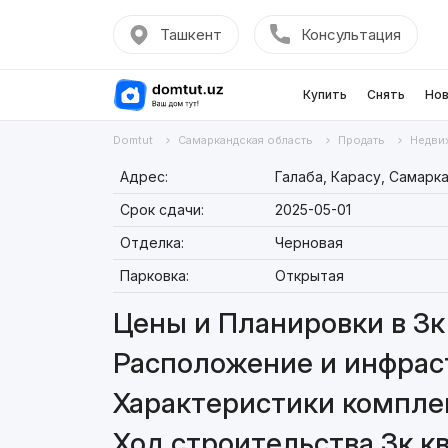
Ташкент
Консультация
Купить
Снять
Нов
Domtut
Самаркандская область
Продать
Недви
Адрес:
Галаба, Карасу, Самарк
Срок сдачи:
2025-05-01
Отделка:
Черновая
Парковка:
Открытая
Цены и Планировки в 3к 
Расположение и инфраст
Характеристики комплекс
Ход строительства 3к кв