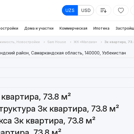
UZS
USD
остройки
Дома и участки
Коммерческая
Ипотека
Застройщ
жимость, Новостройки
Sam House
ЖК «Manzara»
3к квартира, 73.
андский район, Самаркандская область, 140000, Узбекистан
квартира, 73.8 м²
руктура 3к квартира, 73.8 м²
а 3к квартира, 73.8 м²
артира, 73.8 м²