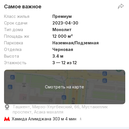
Самое важное
Класс жилья
Премиум
Срок сдачи
2023-04-30
Тип дома
Монолит
Площадь жк
12 000 м²
Парковка
Наземная/Подземная
Отделка
Черновая
Высота
3.4 м
Этажность
3 — 12 из 12
Смотреть на карте
Ташкент, Мирзо-Улугбекский, 66, Мустакиллик
проспект, Асака махалля
Хамида Алимджана
303 м 4 мин