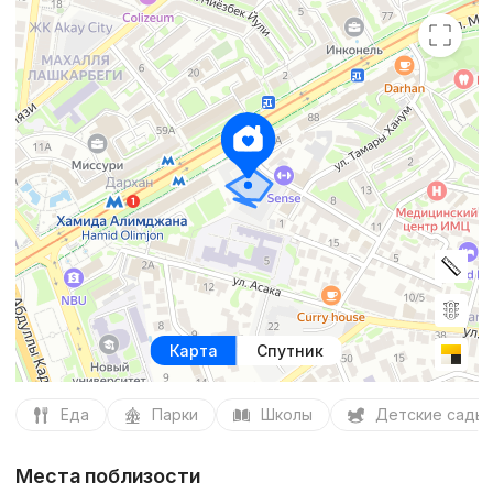
Карта
Спутник
Еда
Парки
Школы
Детские сады
Места поблизости