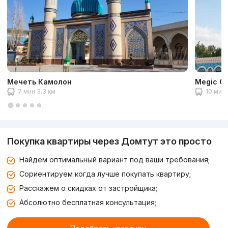
Мечеть Камолон
Megic Ci
7 мин 3.3 км
10 мин 
Покупка квартиры через Домтут это просто
Найдём оптимальный вариант под ваши требования;
Сориентируем когда лучше покупать квартиру;
Расскажем о скидках от застройщика;
Абсолютно бесплатная консультация;