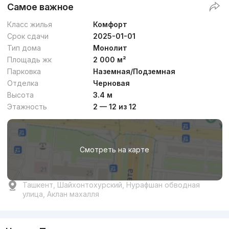
Самое важное
Класс жилья
Комфорт
Срок сдачи
2025-01-01
Тип дома
Монолит
Площадь жк
2 000 м²
Парковка
Наземная/Подземная
Отделка
Черновая
Высота
3.4 м
Этажность
2 — 12 из 12
Смотреть на карте
Ташкент, Шайхонтохурский, Нурафшан обводная
улица, Аклан махалля