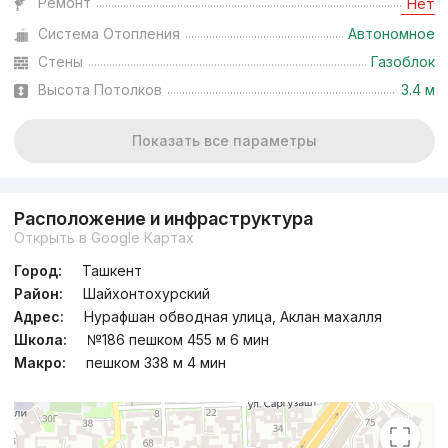
Ремонт
Нет
Система Отопления
Автономное
Стены
Газоблок
Высота Потолков
3.4 м
Показать все параметры
Расположение и инфраструктура
Открыть в Google Картах
Город:
Ташкент
Район:
Шайхонтохурский
Адрес:
Нурафшан обводная улица, Аклан махалля
Школа:
№186 пешком 455 м 6 мин
Макро:
пешком 338 м 4 мин