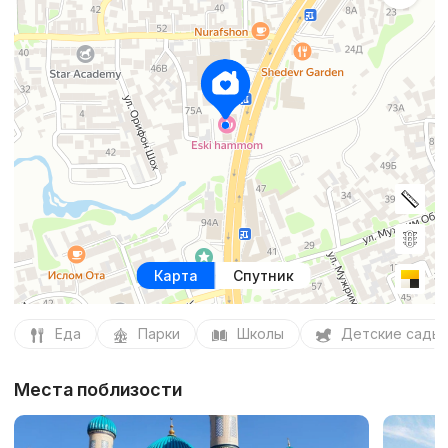
Карта
Спутник
Еда
Парки
Школы
Детские сады
Места поблизости