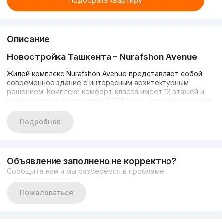
Подобрать квартиру
Описание
Новостройка Ташкента –
Nurafshon
Avenue
Жилой комплекс Nurafshon Avenue представляет собой
современное здание с интересным архитектурным
решением. Комплекс комфорт-класса имеет 12 этажей и
расположен на территории 2.000 кв. м. Черновая отделка
квартир позволит будущим жильцам обустроить все под
себя. Он расположен в Шайхонтохурском районе города
Подробнее
Ташкент.
В комплексе есть все необходимое для комфортной
жизни. В здании расположены: спортивный клуб,
Объявление заполнено не корректно?
супермаркет, детский сад, подземная парковка и
Сообщите нам и мы разберёмся в проблеме
видеонаблюдение, которое обеспечивает безопасность
жильцов.
Пожаловаться
Инфраструктура