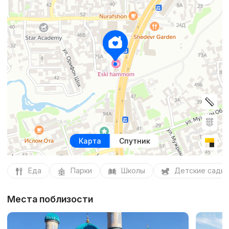
Карта
Спутник
Еда
Парки
Школы
Детские сады
Места поблизости