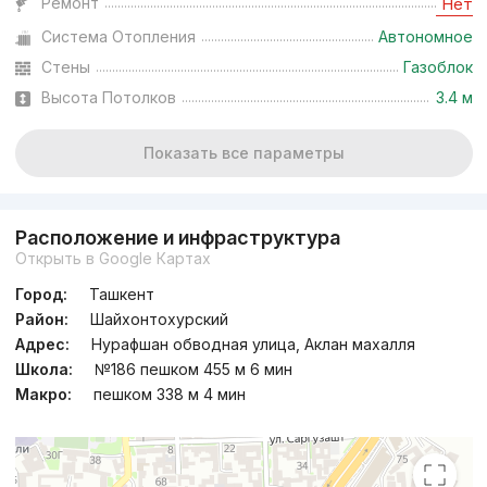
Ремонт
Нет
Система Отопления
Автономное
Стены
Газоблок
Высота Потолков
3.4 м
Показать все параметры
Расположение и инфраструктура
Открыть в Google Картах
Город:
Ташкент
Район:
Шайхонтохурский
Адрес:
Нурафшан обводная улица, Аклан махалля
Школа:
№186 пешком 455 м 6 мин
Макро:
пешком 338 м 4 мин