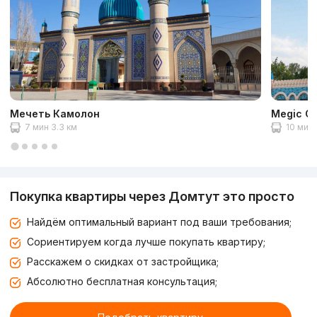
Мечеть Камолон
Megic Ci
7 мин 3.3 км
10 мин 
Покупка квартиры через Домтут это просто
Найдём оптимальный вариант под ваши требования;
Сориентируем когда лучше покупать квартиру;
Расскажем о скидках от застройщика;
Абсолютно бесплатная консультация;