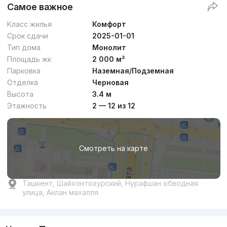
Самое важное
Класс жилья
Комфорт
Срок сдачи
2025-01-01
Тип дома
Монолит
Площадь жк
2 000 м²
Парковка
Наземная/Подземная
Отделка
Черновая
Высота
3.4 м
Этажность
2 — 12 из 12
Смотреть на карте
Ташкент, Шайхонтохурский, Нурафшан обводная
улица, Аклан махалля