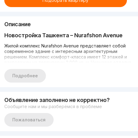
Подобрать квартиру
Описание
Новостройка Ташкента –
Nurafshon
Avenue
Жилой комплекс Nurafshon Avenue представляет собой
современное здание с интересным архитектурным
решением. Комплекс комфорт-класса имеет 12 этажей и
расположен на территории 2.000 кв. м. Черновая отделка
квартир позволит будущим жильцам обустроить все под
себя. Он расположен в Шайхонтохурском районе города
Подробнее
Ташкент.
В комплексе есть все необходимое для комфортной
жизни. В здании расположены: спортивный клуб,
Объявление заполнено не корректно?
супермаркет, детский сад, подземная парковка и
Сообщите нам и мы разберёмся в проблеме
видеонаблюдение, которое обеспечивает безопасность
жильцов.
Пожаловаться
Инфраструктура