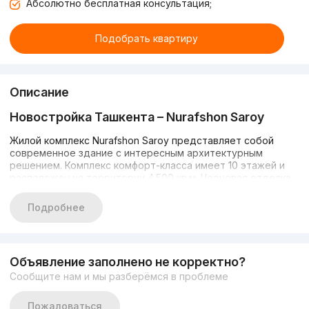
Абсолютно бесплатная консультация;
Подобрать квартиру
Описание
Новостройка Ташкента – Nurafshon Saroy
Жилой комплекс Nurafshon Saroy представляет собой
современное здание с интересным архитектурным
решением. Комплекс комфорт-класса имеет 10 этажей и
расположен на территории 4.500 кв.м. Черновая отделка
квартир позволит будущим жильцам обустроить все под
себя. Он расположен в Алмазарском районе города
Подробнее
Ташкент.
В комплексе есть все необходимое для комфортной
жизни. В здании расположены: спортивный клуб,
Объявление заполнено не корректно?
супермаркет, детский сад, подземная парковка,
Сообщите нам и мы разберёмся в проблеме
видеонаблюдение и круглосуточная охрана.
Пожаловаться