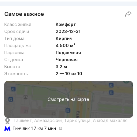
Самое важное
Класс жилья
Комфорт
Срок сдачи
2023-12-31
Тип дома
Кирпич
Площадь жк
4 500 м²
Парковка
Подземная
Отделка
Черновая
Высота
3.2 м
Этажность
2 — 10 из 10
Смотреть на карте
Ташкент, Алмазарский, Тарих улица, Ачабад махалля
Тинчлик
1.7 км 7 мин