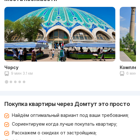
Чорсу
Комплек
9 мин 3.1 км
6 мин 1
Покупка квартиры через Домтут это просто
Найдём оптимальный вариант под ваши требования;
Сориентируем когда лучше покупать квартиру;
Расскажем о скидках от застройщика;