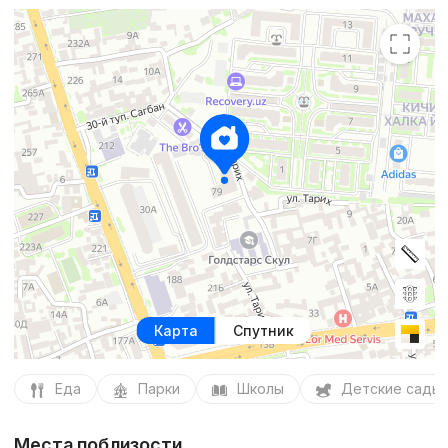
Карта
Спутник
Еда
Парки
Школы
Детские сады
Места поблизости