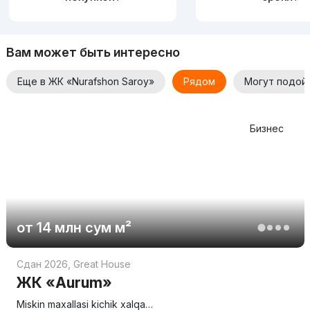
Вам может быть интересно
Еще в ЖК «Nurafshon Saroy»
Рядом
Могут подой
Бизнес
от
14 млн
сум
м²
Сдан 2026
,
Great House
ЖК «Aurum»
Miskin maxallasi kichik xalqa…