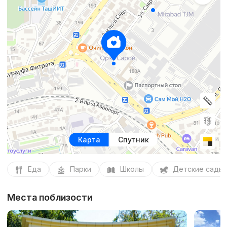
Карта
Спутник
Еда
Парки
Школы
Детские сады
Места поблизости