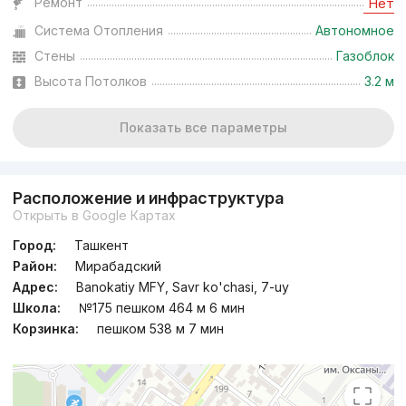
Ремонт
Нет
Система Отопления
Автономное
Стены
Газоблок
Высота Потолков
3.2 м
Показать все параметры
Расположение и инфраструктура
Открыть в Google Картах
Город:
Ташкент
Район:
Мирабадский
Адрес:
Banokatiy MFY, Savr ko'chasi, 7-uy
Школа:
№175 пешком 464 м 6 мин
Корзинка:
пешком 538 м 7 мин