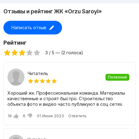
Комплекс также обладает своей собственной внутренней
инфраструктурой, благодаря расположившейся на первом
Отзывы и рейтинг ЖК «Orzu Saroyi»
этаже торговой зоне с коммерческими помещениями.
Написать отзыв
Цены на квартиры в жилом комплексе Orzu
Saroyi
Рейтинг
К покупке доступны 1, 2 и 3-х комнатные квартиры с
балконами площадью от 47 до 88 квадратных метров.
3 / 5 — (2 голоса)
Квартиры сдаются с черновой отделкой, а конец
строительных работ запланирован на начало 2024 года.
Читатель
Полезный
Хороший жк. Профессиональная команда. Материалы
качественные и строят быстро. Строительство
объекта фото и видео часто публикуют в соц сетях.
16
6
01 Июня 2023
Ответить