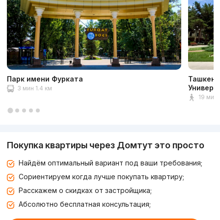
Парк имени Фурката
Ташкент
Универс
3 мин 1.4 км
19 мин 
Покупка квартиры через Домтут это просто
Найдём оптимальный вариант под ваши требования;
Сориентируем когда лучше покупать квартиру;
Расскажем о скидках от застройщика;
Абсолютно бесплатная консультация;