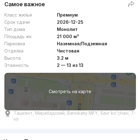
Самое важное
Класс жилья
Премиум
Срок сдачи
2026-12-25
Тип дома
Монолит
Площадь жк
21 000 м²
Парковка
Наземная/Подземная
Отделка
Чистовая
Высота
3.2 м
Этажность
2 — 13 из 13
Смотреть на карте
Ташкент, Мирабадский, Banokatiy MFY, Savr ko'chasi, 7-
uy