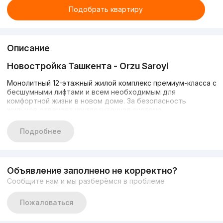
Подобрать квартиру
Описание
Новостройка Ташкента - Orzu Saroyi
Монолитный 12-этажный жилой комплекс премиум-класса с
бесшумными лифтами и всем необходимым для
комфортной жизни в новом доме. За безопасность
жильцов отвечает круглосуточная система
видеонаблюдения, а территория самого комплекса
огорожена. Имеется наземная открытая парковка и
Подробнее
подземный двухэтажный паркинг на 150 парковочных мест.
Во внутреннем дворе расположена современная
безопасная детская площадка
Объявление заполнено не корректно?
Инфраструктура
Сообщите нам и мы разберёмся в проблеме
Комплекс расположен в Мирабадском районе, недалеко
Пожаловаться
от аэропорта, парка Фурката и северного вокзала.
Поблизости имеются магазины, рестораны и удобная
транспортная развязка с автобусными остановками.