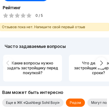
xonadonda qulay va shinam muhit yaratadi.
Рейтинг
Obodonlashtirilgan hudud va yashash uchun qulay
0 / 5
muhit
Majmua hududida dam olish zonalari, sayr yo‘laklari va xavfsiz
Отзывов пока нет. Напишите свой первый отзыв
hovli maydonlari tashkil etilgan. Puxta o‘ylangan infratuzilma
barcha yoshdagi aholi uchun qulay yashash sharoitini
ta’minlaydi.
Часто задаваемые вопросы
Qushbegi Sohil Bo‘yi
— bu qulay joylashuv, zamonaviy uy-joy
va Toshkentda sifatli hayot uchun yaratilgan mukammal turar-joy
majmuasidir.
Какие вопросы нужно
Что делать, е
задать застройщику перед
застройщик заде
покупкой?
сроки?
Вам может быть интересно
Еще в ЖК «Qushbegi Sohil Boyi»
Рядом
Могут по