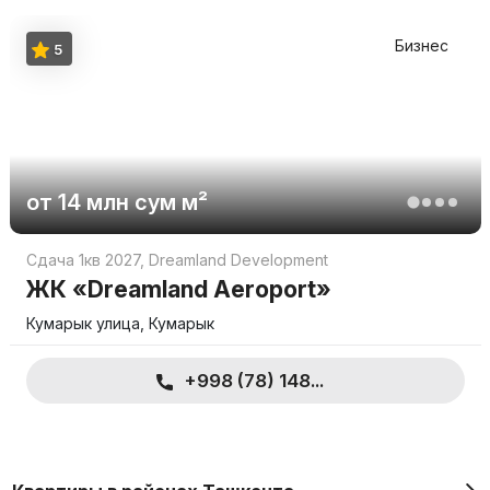
Бизнес
5
от
14 млн
сум
м²
Сдача 1кв 2027
,
Dreamland Development
ЖК «Dreamland Aeroport»
Кумарык улица, Кумарык
+998 (78) 148...