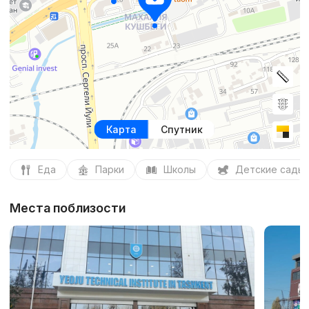
Карта
Спутник
Еда
Парки
Школы
Детские сады
Места поблизости