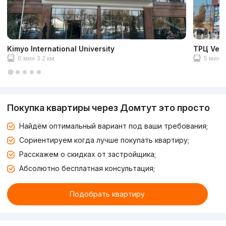
Kimyo International University
ТРЦ Veg
6 мин 3.2 км
5 мин 3
Покупка квартиры через Домтут это просто
Найдём оптимальный вариант под ваши требования;
Сориентируем когда лучше покупать квартиру;
Расскажем о скидках от застройщика;
Абсолютно бесплатная консультация;
Подобрать квартиру