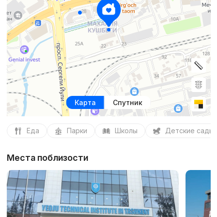
Карта
Спутник
Еда
Парки
Школы
Детские сады
Места поблизости